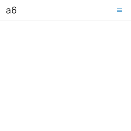
콘
a6
텐
Main
츠
Men
로
건
너
뛰
기