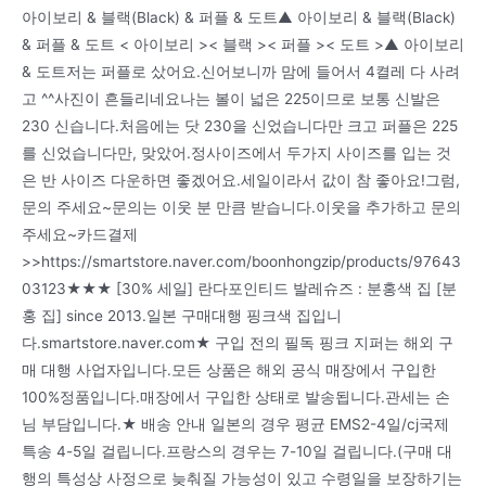
아이보리 & 블랙(Black) & 퍼플 & 도트▲ 아이보리 & 블랙(Black)
& 퍼플 & 도트 < 아이보리 >< 블랙 >< 퍼플 >< 도트 >▲ 아이보리
& 도트저는 퍼플로 샀어요.신어보니까 맘에 들어서 4켤레 다 사려
고 ^^사진이 흔들리네요나는 볼이 넓은 225이므로 보통 신발은
230 신습니다.처음에는 닷 230을 신었습니다만 크고 퍼플은 225
를 신었습니다만, 맞았어.정사이즈에서 두가지 사이즈를 입는 것
은 반 사이즈 다운하면 좋겠어요.세일이라서 값이 참 좋아요!그럼,
문의 주세요~문의는 이웃 분 만큼 받습니다.이웃을 추가하고 문의
주세요~카드결제
>>https://smartstore.naver.com/boonhongzip/products/97643
03123★★★ [30% 세일] 란다포인티드 발레슈즈 : 분홍색 집 [분
홍 집] since 2013.일본 구매대행 핑크색 집입니
다.smartstore.naver.com★ 구입 전의 필독 핑크 지퍼는 해외 구
매 대행 사업자입니다.모든 상품은 해외 공식 매장에서 구입한
100%정품입니다.매장에서 구입한 상태로 발송됩니다.관세는 손
님 부담입니다.★ 배송 안내 일본의 경우 평균 EMS2-4일/cj국제
특송 4-5일 걸립니다.프랑스의 경우는 7-10일 걸립니다.(구매 대
행의 특성상 사정으로 늦춰질 가능성이 있고 수령일을 보장하기는