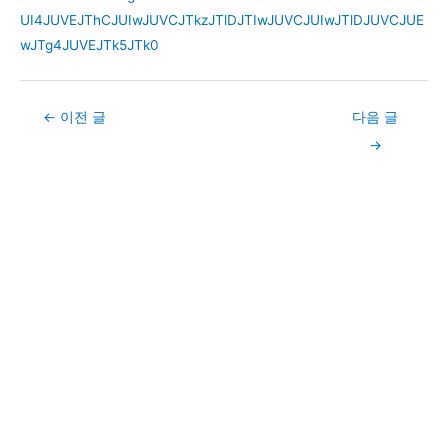
UI4JUVEJThCJUIwJUVCJTkzJTlDJTIwJUVCJUIwJTlDJUVCJUE
wJTg4JUVEJTk5JTk0
Post
←
이전 글
다음 글
navigation
→