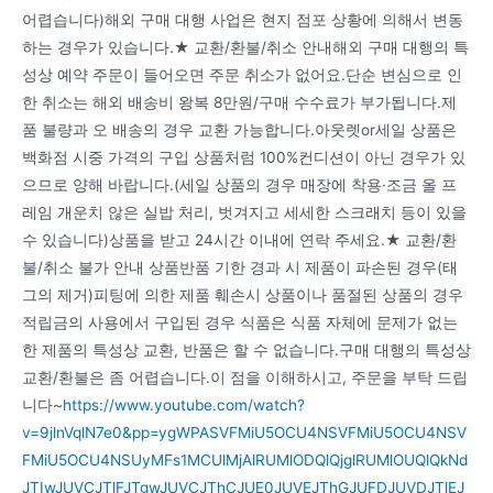
어렵습니다)해외 구매 대행 사업은 현지 점포 상황에 의해서 변동
하는 경우가 있습니다.★ 교환/환불/취소 안내해외 구매 대행의 특
성상 예약 주문이 들어오면 주문 취소가 없어요.단순 변심으로 인
한 취소는 해외 배송비 왕복 8만원/구매 수수료가 부가됩니다.제
품 불량과 오 배송의 경우 교환 가능합니다.아웃렛or세일 상품은
백화점 시중 가격의 구입 상품처럼 100%컨디션이 아닌 경우가 있
으므로 양해 바랍니다.(세일 상품의 경우 매장에 착용·조금 올 프
레임 개운치 않은 실밥 처리, 벗겨지고 세세한 스크래치 등이 있을
수 있습니다)상품을 받고 24시간 이내에 연락 주세요.★ 교환/환
불/취소 불가 안내 상품반품 기한 경과 시 제품이 파손된 경우(태
그의 제거)피팅에 의한 제품 훼손시 상품이나 품절된 상품의 경우
적립금의 사용에서 구입된 경우 식품은 식품 자체에 문제가 없는
한 제품의 특성상 교환, 반품은 할 수 없습니다.구매 대행의 특성상
교환/환불은 좀 어렵습니다.이 점을 이해하시고, 주문을 부탁 드립
니다~
https://www.youtube.com/watch?
v=9jlnVqlN7e0&pp=ygWPASVFMiU5OCU4NSVFMiU5OCU4NSV
FMiU5OCU4NSUyMFs1MCUlMjAlRUMlODQlQjglRUMlOUQlQkNd
JTIwJUVCJTlFJTgwJUVCJThCJUE0JUVEJThGJUFDJUVDJTlEJ