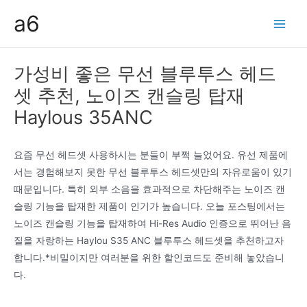
콘
a6
텐
Main
츠
Men
로
가성비 좋은 무선 블루투스 헤드
건
셋 추천, 노이즈 캔슬링 탑재
너
뛰
Haylous 35ANC
기
요즘 무선 헤드셋 사용하시는 분들이 부쩍 늘었어요. 유선 제품에
서는 경험해보지 못한 무선 블루투스 헤드셋만의 자유로움이 있기
때문입니다. 특히 외부 소음을 효과적으로 차단해주는 노이즈 캔
슬링 기능을 탑재한 제품이 인기가 높습니다. 오늘 포스팅에서는
노이즈 캔슬링 기능을 탑재하여 Hi-Res Audio 인증으로 뛰어난 음
질을 자랑하는 Haylou S35 ANC 블루투스 헤드셋을 추천하고자
합니다.*비밀이지만 여러분을 위한 할인코드도 준비해 놓았습니
다.