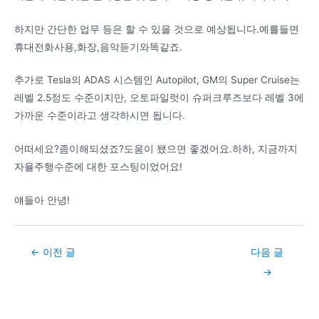
하지만 간단한 업무 등은 할 수 있을 것으로 예상됩니다.예를들면
휴대전화사용,화장,음악듣기와똑같죠.
추가로 Tesla의 ADAS 시스템인 Autopilot, GM의 Super Cruise는
레벨 2.5정도 수준이지만, 오토파일럿이 슈퍼크루즈보다 레벨 3에
가까운 수준이라고 생각하시면 됩니다.
어떠세요?좀이해되셨죠?도움이 됐으면 좋겠어요.하하, 지금까지
자율주행수준에 대한 포스팅이었어요!
얘들아 안녕!
Post
←
이전 글
다음 글
navigation
→