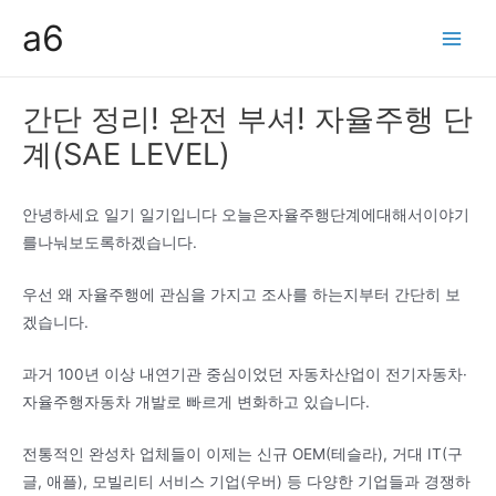
콘
a6
텐
Main
츠
Men
로
간단 정리! 완전 부셔! 자율주행 단
건
계(SAE LEVEL)
너
뛰
기
안녕하세요 일기 일기입니다 오늘은자율주행단계에대해서이야기
를나눠보도록하겠습니다.
우선 왜 자율주행에 관심을 가지고 조사를 하는지부터 간단히 보
겠습니다.
과거 100년 이상 내연기관 중심이었던 자동차산업이 전기자동차·
자율주행자동차 개발로 빠르게 변화하고 있습니다.
전통적인 완성차 업체들이 이제는 신규 OEM(테슬라), 거대 IT(구
글, 애플), 모빌리티 서비스 기업(우버) 등 다양한 기업들과 경쟁하