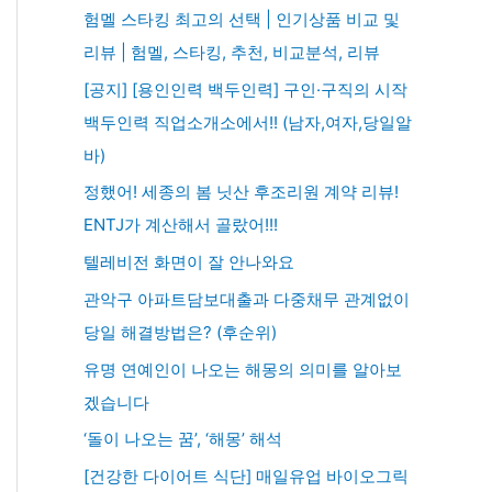
험멜 스타킹 최고의 선택 | 인기상품 비교 및
리뷰 | 험멜, 스타킹, 추천, 비교분석, 리뷰
[공지] [용인인력 백두인력] 구인·구직의 시작
백두인력 직업소개소에서!! (남자,여자,당일알
바)
정했어! 세종의 봄 닛산 후조리원 계약 리뷰!
ENTJ가 계산해서 골랐어!!!
텔레비전 화면이 잘 안나와요
관악구 아파트담보대출과 다중채무 관계없이
당일 해결방법은? (후순위)
유명 연예인이 나오는 해몽의 의미를 알아보
겠습니다
‘돌이 나오는 꿈’, ‘해몽’ 해석
[건강한 다이어트 식단] 매일유업 바이오그릭