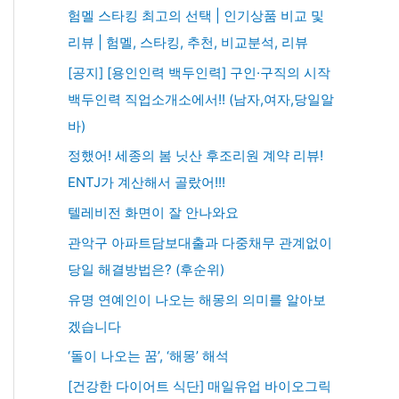
험멜 스타킹 최고의 선택 | 인기상품 비교 및
리뷰 | 험멜, 스타킹, 추천, 비교분석, 리뷰
[공지] [용인인력 백두인력] 구인·구직의 시작
백두인력 직업소개소에서!! (남자,여자,당일알
바)
정했어! 세종의 봄 닛산 후조리원 계약 리뷰!
ENTJ가 계산해서 골랐어!!!
텔레비전 화면이 잘 안나와요
관악구 아파트담보대출과 다중채무 관계없이
당일 해결방법은? (후순위)
유명 연예인이 나오는 해몽의 의미를 알아보
겠습니다
‘돌이 나오는 꿈’, ‘해몽’ 해석
[건강한 다이어트 식단] 매일유업 바이오그릭