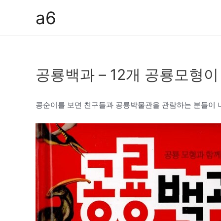
콘
a6
텐
츠
로
건
공룡백과 – 12개 공룡모형
너
뛰
기
콩순이를 보면 친구들과 공룡박물관을 관람하는 분들이 나