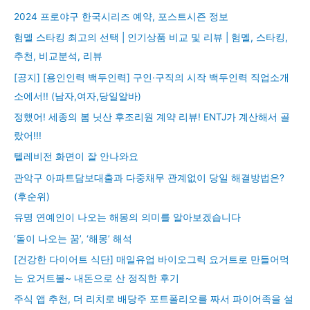
2024 프로야구 한국시리즈 예약, 포스트시즌 정보
험멜 스타킹 최고의 선택 | 인기상품 비교 및 리뷰 | 험멜, 스타킹,
추천, 비교분석, 리뷰
[공지] [용인인력 백두인력] 구인·구직의 시작 백두인력 직업소개
소에서!! (남자,여자,당일알바)
정했어! 세종의 봄 닛산 후조리원 계약 리뷰! ENTJ가 계산해서 골
랐어!!!
텔레비전 화면이 잘 안나와요
관악구 아파트담보대출과 다중채무 관계없이 당일 해결방법은?
(후순위)
유명 연예인이 나오는 해몽의 의미를 알아보겠습니다
‘돌이 나오는 꿈’, ‘해몽’ 해석
[건강한 다이어트 식단] 매일유업 바이오그릭 요거트로 만들어먹
는 요거트볼~ 내돈으로 산 정직한 후기
주식 앱 추천, 더 리치로 배당주 포트폴리오를 짜서 파이어족을 설