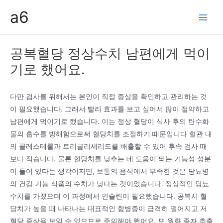
콘
a6
텐
Main
츠
Men
로
공복혈당 정상수치 남편에게 먹이
건
기로 했어요.
너
뛰
기
다만 검사를 위해서는 본인이 직접 증상을 확인하고 관리하는 것
이 필요했습니다. 그래서 빨리 효과를 보고 싶어서 많이 절약하고
남편에게 먹이기로 했습니다. 이는 정상 혈당이 식사 후의 탄수화
물의 흡수를 방해함으로써 혈당치를 조절하기 때문입니다 혈관 내
의 콜레스테롤과 트리글리세리드를 배출할 수 있어 후속 검사 때
보다 적습니다. 물론 혈당치를 낮추는 데 도움이 되는 기능성 성분
이 들어 있다는 생각이지만, 보통의 음식에서 부족한 것은 당뇨병
의 건강 기능 식품의 수치가 낮다는 것이었습니다. 정상적인 당뇨
수치를 가졌으며 이 과정에서 인슐린이 필요했습니다. 공복시 혈
당치가 높을 때 나타나는 대표적인 합병증이 급격히 떨어지고 저
혈당 증상을 보일 수 있으므로 주의해야 했어요. 또 월화 종자 추출