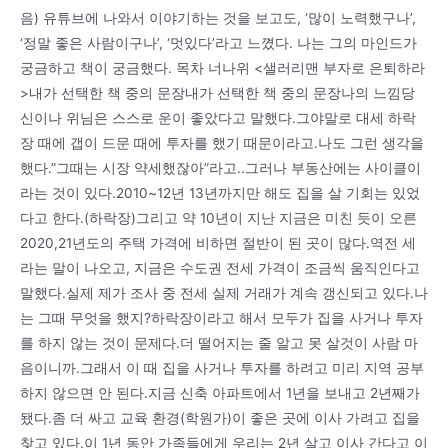
음) 유튜브에 나와서 이야기하는 것을 보고도, ‘많이 노력했구나’,
‘정말 좋은 사람이구나’, ‘멋있다’라고 느꼈다. 나는 그의 마인드가
궁금하고 책이 궁금했다. 목차 너나위 <샐러리맨 부자로 은퇴하라
>내가 선택한 책 중의 문장내가 선택한 책 중의 문장나의 느낌당
신이나 위님은 스스로 운이 좋았다고 말했다.그야말로 대세 하락
장 때에 갭이 드문 때에 투자를 했기 때문이라고.나도 그런 생각을
했다.”그때는 시장 약세했잖아”라고..그러나 부동산에는 사이클이
라는 것이 있다.2010~12년 13년까지만 해도 집을 살 기회는 있었
다고 한다.(하락장)그리고 약 10년이 지난 지금은 미친 듯이 오른
2020,21년도의 주택 가격에 비하면 절반이 된 곳이 많다.역전 세
라는 말이 나오고, 지금은 수도권 전세 가격이 조금씩 움직인다고
말했다.실제 제가 조사 중 전세 실제 거래가 계속 갱신되고 있다.나
는 그때 무엇을 했지?하락장이라고 해서 모두가 집을 사거나 투자
를 하지 않는 것이 문제다.더 떨어지는 줄 알고 못 살것이 사람 마
음이니까.그래서 이 때 집을 사거나 투자를 하려고 미리 지역 공부
하지 않으면 안 된다.지금 신축 아파트에서 1년을 보내고 2년째가
됐다.좀 더 싸고 교육 환경(학원가)이 좋은 곳에 이사 가려고 집을
찾고 있다.이 1년 동안 가족들에게 우리는 2년 살고 이사 간다고 이