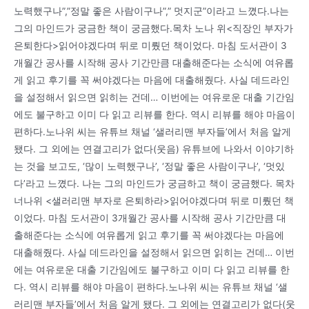
노력했구나”,”정말 좋은 사람이구나”,” 멋지군”이라고 느꼈다.나는
그의 마인드가 궁금한 책이 궁금했다.목차 노나 위<직장인 부자가
은퇴한다>읽어야겠다며 뒤로 미뤘던 책이었다. 마침 도서관이 3
개월간 공사를 시작해 공사 기간만큼 대출해준다는 소식에 여유롭
게 읽고 후기를 꼭 써야겠다는 마음에 대출해줬다. 사실 데드라인
을 설정해서 읽으면 읽히는 건데… 이번에는 여유로운 대출 기간임
에도 불구하고 이미 다 읽고 리뷰를 한다. 역시 리뷰를 해야 마음이
편하다.노나위 씨는 유튜브 채널 ‘샐러리맨 부자들’에서 처음 알게
됐다. 그 외에는 연결고리가 없다(웃음) 유튜브에 나와서 이야기하
는 것을 보고도, ‘많이 노력했구나’, ‘정말 좋은 사람이구나’, ‘멋있
다’라고 느꼈다. 나는 그의 마인드가 궁금하고 책이 궁금했다. 목차
너나위 <샐러리맨 부자로 은퇴하라>읽어야겠다며 뒤로 미뤘던 책
이었다. 마침 도서관이 3개월간 공사를 시작해 공사 기간만큼 대
출해준다는 소식에 여유롭게 읽고 후기를 꼭 써야겠다는 마음에
대출해줬다. 사실 데드라인을 설정해서 읽으면 읽히는 건데… 이번
에는 여유로운 대출 기간임에도 불구하고 이미 다 읽고 리뷰를 한
다. 역시 리뷰를 해야 마음이 편하다.노나위 씨는 유튜브 채널 ‘샐
러리맨 부자들’에서 처음 알게 됐다. 그 외에는 연결고리가 없다(웃