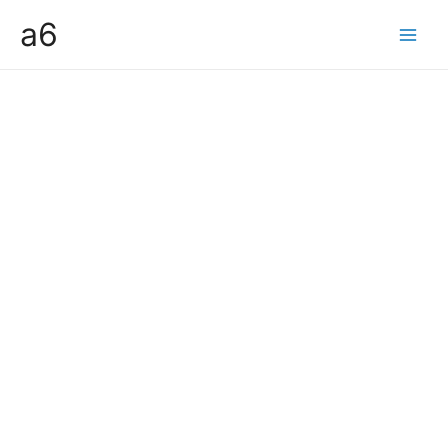
콘
a6
텐
Main
츠
Men
로
건
너
뛰
기