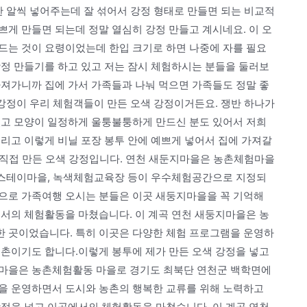
한 알씩 넣어주는데 잘 섞어서 강정 형태로 만들면 되는 비교적
게 만들면 되는데 정말 열심히 강정 만들고 계시네요. 이 오
드는 것이 요령이었는데 한입 크기로 하면 나중에 자를 필요
강정 만들기를 하고 있고 저는 잠시 체험하시는 분들을 둘러보
가져가니까 집에 가서 가족들과 나눠 먹으면 가족들도 정말 좋
 강정이 우리 체험객들이 만든 오색 강정이거든요. 쟁반 하나가
있고 모양이 일정하게 울퉁불퉁하게 만드신 분도 있어서 저희
리고 이렇게 비닐 포장 봉투 안에 예쁘게 넣어서 집에 가져갈
가 직접 만든 오색 강정입니다. 연천 새둔지마을은 농촌체험마을
 팜스테이마을, 녹색체험교육장 등이 우수체험공간으로 지정되
으로 가족여행 오시는 분들은 이곳 새둥지마을을 꼭 기억해
에서의 체험활동을 마쳤습니다. 이 계곡 연천 새둥지마을은 농
 곳이었습니다. 특히 이곳은 다양한 체험 프로그램을 운영하
농촌이기도 합니다.이렇게 봉투에 제가 만든 오색 강정을 넣고
지마을은 농촌체험활동 마을로 경기도 최북단 연천군 백학면에
을 운영하면서 도시와 농촌의 행복한 교류를 위해 노력하고
강정을 넣고 이곳에서의 체험활동을 마쳤습니다. 이 계곡 연천