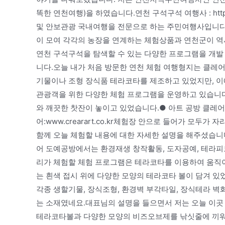
똑한 연천여행)을 하였습니다.연천 구석구석 여행사 : https
및 안보관광 국내여행을 전문으로 하는 주민여행사입니다.
이 모여 각각의 농장을 연계하는 체험상품과 연천군이 역
연천 구석구석을 탐색할 수 있는 다양한 프로그램을 개발
니다.오늘 내가 처음 방문한 연천 체험 여행형지는 클레어
기물이나 조형 장식품 테라코타를 제조하고 있었지만, 이
관광객을 위한 다양한 체험 프로그램을 운영하고 있습니다.
와 깨끗한 찻잔이 놓이고 있었습니다.● 아트 공방 클레어
어:www.crearart.co.kr체험장 안으로 들어가 모두
함께 오늘 체험할 내용에 대한 자세한 설명을 해주셨습니다
어 도예공방에서는 환경재생 창작활동, 도자공예, 테라피
리가 체험할 체험 프로그램은 테라코타를 이용하여 움직이
는 흰색 접시 위에 다양한 모양의 테라코타 볼이 담겨 
각종 생할기물, 장식조형, 환경벽 부각타일, 장식테라 벽화
는 소재였네요.대표님의 설명을 들으면서 저는 오늘 이곳
테라코타볼과 다양한 모양의 비즈오브제를 낚싯줄에 끼워