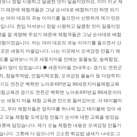
셔보니 정말 시원하고 달콤한 맛이 일품이었어요. 이미 이곳 제
셨기 때문에 체험객들은 그냥 순서대로 배합하기만 하면 되기
저는 여러 대표의 귀농 이야기를 들으면서 산뜻하게 제가 만든
떼입니다. 한입 마셔보니 정말 시원하고 달콤한 맛이 일품이었
양을 잘 계량해 주셨기 때문에 체험객들은 그냥 순서대로 배합
체험이었습니다. 저는 여러 대표의 귀농 이야기를 들으면서 산
 곳은 새둥지 마을입니다. 나는 이곳에서 오색강정 만들기 체
도를 살펴보니 이곳 새둥지마을 안에는 동물농장, 숲체험장,
이 많이 있었습니다.● 세둔지마을 안내주소: 경기도 연천군
치, 참쌀주먹밥, 인절미떡포함, 오곡강정 물놀이 등 다양주차:
기도 연천군 백학면 노아로491번길 86세둔지마을체험교육
체험교육관 경기도 연천군 백학면 노아로491번길 86세둔지마
는 새둥지 마을 체험 교육관 안으로 들어갔어요. 각 테이블마
고, 우리 체험자들은 앞치마를 하나씩 입고 테이블에 앉아 세
고 오늘 체험할 오색강정 만들기 순서에 대한 교육을 받았습
그릇에 담았습니다. 제가 오늘 체험한 내용은 오색강정 만들기
습니다. 그릇에 다 담으니까 고소한 튀김밥 냄새가 나네요.그