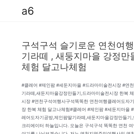
콘
a6
텐
츠
로
건
구석구석 슬기로운 연천여행 
너
뛰
기라떼 , 새둥지마을 강정만
기
체험 달고나체험
#클레어 #제인팜 #세둔지마을 #드라마미술전시장 #
기라떼,새둔지마을강정만들기,드라마미술전시장 한복 체
시장 #연천구석여행사구석똑똑한 연천여행클레어도자기
장 한복 체험 달고나체험#클레어 #제인팜 #세둔지마
레어도자기공방,제인팜딸기라떼,새둔지마을강정만들기,
크리에이터 하늘입니다. 오늘은 구석구석 똑똑한 연천 여
야기를 나눠보겠습니다. 저는 연천지역주민여행사인 연