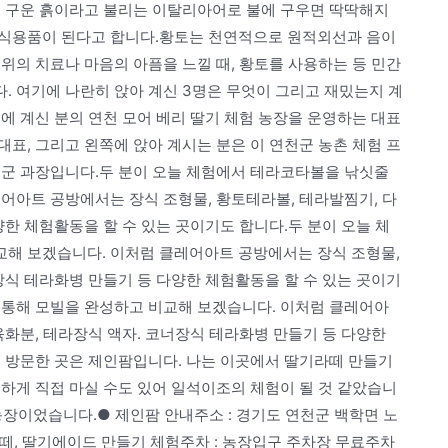
래 구운 흙이라고 불리는 이탈리아어로 불에 구우면 딱딱해지
장식용품이 된다고 합니다.황토는 천연적으로 원적외선과 음이
위의 치료나 마음의 아픔을 느낄 때, 황토를 사용하는 등 민간
. 여기에 나란히 앉아 계신 3명은 무엇이 그리고 재밌는지 계
에 계신 분의 연천 모어 베리 딸기 체험 농장을 운영하는 대표
표, 그리고 왼쪽에 앉아 계시는 분은 이 연천군 농촌 체험 프
천군 과장입니다.두 분이 오늘 체험에서 테라코타볼을 낚싯줄
어아트 공방에서는 장식 조형물, 황토테라볼, 테라발찜기, 다
양한 체험활동을 할 수 있는 곳이기도 합니다.두 분이 오늘 체
해 보겠습니다. 이처럼 클레어아트 공방에서는 장식 조형물,
장식 테라화병 만들기 등 다양한 체험활동을 할 수 있는 곳이기
 통해 모빌을 완성하고 비교해 보겠습니다. 이처럼 클레어아
육화분, 테라장식 액자. 코너장식 테라화병 만들기 등 다양한
로 방문한 곳은 제인팜입니다. 나는 이곳에서 딸기라떼 만들기
하게 직접 마실 수도 있어 일석이조의 체험이 될 것 같았습니
농장이었습니다.● 제인팜 안내주소 : 경기도 연천군 백학면 노
딸기라떼, 딸기에이드 만들기 체험주차 : 농장입구 주차장 무료주차