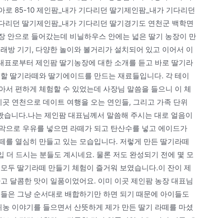
로 85-10 제인팜_내가 기다리던 딸기제인팜_내가 기다리던
 기다리던 딸기제인팜_내가 기다리던 딸기경기도 연천군 백학면
농장 안으로 들어갔는데 비닐하우스 안에는 넓은 딸기 농장이 만
래방 기기, 다양한 놀이와 볼거리가 설치되어 있고 이어서 이
 대표로부터 제인팜 딸기농장에 대한 소개를 듣고 바로 딸기라
험할 딸기라떼와 딸기에이드를 만드는 재료들입니다. 각 테이
아서 편하게 체험할 수 있었는데 사장님 말씀을 들으니 이 체
이곳 연천으로 데이트 여행을 오는 연인들, 그리고 가족 단위
봤습니다.나는 제인팜 대표님께서 말씀해 주시는 대로 얼음이
막으로 우유를 넣으면 라떼가 되고 탄산수를 넣고 에이드가
떼를 열심히 만들고 있는 모습입니다. 저렇게 만든 딸기라떼
입 더 드시는 분들도 계시네요. 물론 저도 완성되기 전에 몇 모
 모두 딸기라떼 만들기 체험이 즐거워 보였습니다.이 잔이 제
고 달콤한 맛이 일품이었어요. 이미 이곳 제인팜 농장 대표님
객들은 그냥 순서대로 배합하기만 하면 되기 때문에 아이들도
귀농 이야기를 들으면서 산뜻하게 제가 만든 딸기 라떼를 마셨