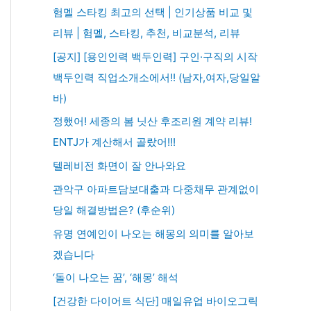
험멜 스타킹 최고의 선택 | 인기상품 비교 및
리뷰 | 험멜, 스타킹, 추천, 비교분석, 리뷰
[공지] [용인인력 백두인력] 구인·구직의 시작
백두인력 직업소개소에서!! (남자,여자,당일알
바)
정했어! 세종의 봄 닛산 후조리원 계약 리뷰!
ENTJ가 계산해서 골랐어!!!
텔레비전 화면이 잘 안나와요
관악구 아파트담보대출과 다중채무 관계없이
당일 해결방법은? (후순위)
유명 연예인이 나오는 해몽의 의미를 알아보
겠습니다
‘돌이 나오는 꿈’, ‘해몽’ 해석
[건강한 다이어트 식단] 매일유업 바이오그릭