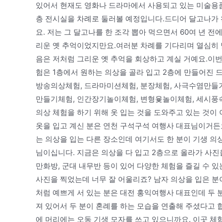
있어서 현재도 영화나 드라마에서 사용되고 있는 미술용품
층 전시실을 차례로 둘러볼 예정입니다.드디어 달고나가 
요. 저는 그 달고나를 한 조각 뽑아 먹으면서 60여 년 
리운 옛 추억이었지만요.여러분 차례를 기다리며 열심히 
음은 저처럼 그리운 옛 추억을 회상하고 계실 거예요.이번
험은 1층에서 원하는 의상을 골라 입고 2층에 만들어진
방송의상체험, 드라마미션체험, 분장체험, 사극수염만들
만들기체험, 인간장기놀이체험, 변형윷놀이체험, 세시풍속
의상 체험을 하기 위해 옷 입는 것을 도와주고 있는 것이
옷을 입고 계신 분은 연천 구석구석 여행사 대표님이거
는 의상을 입는 다른 장소인데 여기서도 한 분이 기생 의
님이십니다. 지금은 의상을 다 입고 2층으로 올라가 사진을
만화방, 군대 내무반 등이 있어 다양한 체험을 즐길 수 있
사진을 찍었는데 너무 잘 어울리죠? 남자 의상을 입은 분
처럼 예쁘게 서 있는 분은 대전 홍익여행사 대표인데 두 
져 있어서 두 분이 혼례를 하는 모습을 연출해 주셨다고 
에 머리에는 오동 기생 모자를 쓰고 있으니까요. 이곳 체