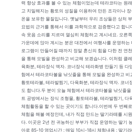
력 향상 효과를 볼 수 있는 체험이었는데 테라코타는 원
고 치밀해지는 황토의 성질을 이용하여 만든 조각이나 
온을 보유한 물질입니다. 옛날부터 우리 조상들은 상처 부
요법의 근거를 통해서 이를 과학적으로 검증했다고 합니다
속 웃음 소리를 지르며 열심히 체험하고 계시네요. 오른쪽
가운데에 앉아 계시는 분은 대전에서 여행사를 운영하는 대
로그램이 만들어질 때까지 정말 혼신의 힘을 다한 전 연
을 통해 모빌을 완성하고 비교해 보겠습니다. 이처럼 클레
육화분, 테라장식 액자. 코너장식 테라화병 만들기 등 다
험에서 테라코타볼을 낚싯줄을 통해 모빌을 완성하고 비교
황토테라볼, 테라발찜기, 다육화분, 테라장식 액자. 코너
도 합니다.두 분이 오늘 체험에서 테라코타볼을 낚싯줄을
트 공방에서는 장식 조형물, 황토테라볼, 테라발찜기, 다
체험활동을 할 수 있는 곳이기도 합니다.이번에 두 번째
체험을 해볼 예정인데, 내가 직접 만드는 딸기라떼를 시원
다. 이곳은 2년 전 귀농하신 부부가 직접 운영하는 딸기 
아로 85-10 영업시간 : 매일 10시-18시 체험내용 : 