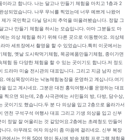
이라고 합니다. 나는 달고나 만들기 체험을 마치고 1층과 2
완성되었습니다. 나무 무늬를 찍었는데 너무 예쁘게 나왔어
전에 제가 국민학교 다닐 당시의 추억을 떠올려봤습니다. 정말 그
달고나 만들기 체험을 하시는 모습입니다. 아마 그분들도 마
에는 의상 체험을 하기 위해 다른 곳으로 이동했어요. 의상체
 드라마 세트장에서 촬영을 할 수 있었습니다.특히 이곳에서는
기체험, 옛날 도시락먹기체험, 목공예품만들기체험, 종이가면
체험 등 다양한 체험을 할 수 있는 곳이기도 합니다.저 정도
 이 드라마 미술 전시관의 대표입니다. 그리고 지금 남자 선비
든요. 애심목장이라는 낙농체험농장을 운영하고 계십니다.여기
상을 입고 계시네요. 그분은 대전 홍익여행사를 운영하는 대표
 찍으면 되는데, 2층 사극관에는 서민들의 방, 다방, 담수상,
는 곳이기도 했습니다.두 분 다 의상을 입고 2층으로 올라가서
이 연천 구석구석 여행사 대표 그리고 기생 의상을 입고 신부
분이 정말 잘 어울리는 것 같았어요.2층에는 초례청도 만들어
합니다. 아무래도 여자 의상이 좀 마음에 걸리네요. 신부 복장
험관에서는 인원 50여 명이 동시에 방송 체험 프로그램 체험을