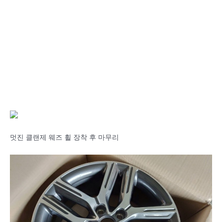
멋진 클랜제 웨즈 휠 장착 후 마무리