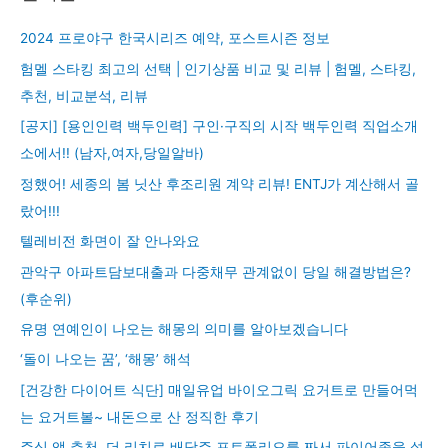
2024 프로야구 한국시리즈 예약, 포스트시즌 정보
험멜 스타킹 최고의 선택 | 인기상품 비교 및 리뷰 | 험멜, 스타킹,
추천, 비교분석, 리뷰
[공지] [용인인력 백두인력] 구인·구직의 시작 백두인력 직업소개
소에서!! (남자,여자,당일알바)
정했어! 세종의 봄 닛산 후조리원 계약 리뷰! ENTJ가 계산해서 골
랐어!!!
텔레비전 화면이 잘 안나와요
관악구 아파트담보대출과 다중채무 관계없이 당일 해결방법은?
(후순위)
유명 연예인이 나오는 해몽의 의미를 알아보겠습니다
‘돌이 나오는 꿈’, ‘해몽’ 해석
[건강한 다이어트 식단] 매일유업 바이오그릭 요거트로 만들어먹
는 요거트볼~ 내돈으로 산 정직한 후기
주식 앱 추천, 더 리치로 배당주 포트폴리오를 짜서 파이어족을 설