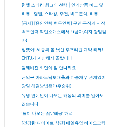
험멜 스타킹 최고의 선택 | 인기상품 비교 및
리뷰 | 험멜, 스타킹, 추천, 비교분석, 리뷰
[공지] [용인인력 백두인력] 구인·구직의 시작
백두인력 직업소개소에서!! (남자,여자,당일알
바)
정했어! 세종의 봄 닛산 후조리원 계약 리뷰!
ENTJ가 계산해서 골랐어!!!
텔레비전 화면이 잘 안나와요
관악구 아파트담보대출과 다중채무 관계없이
당일 해결방법은? (후순위)
유명 연예인이 나오는 해몽의 의미를 알아보
겠습니다
‘돌이 나오는 꿈’, ‘해몽’ 해석
[건강한 다이어트 식단] 매일유업 바이오그릭