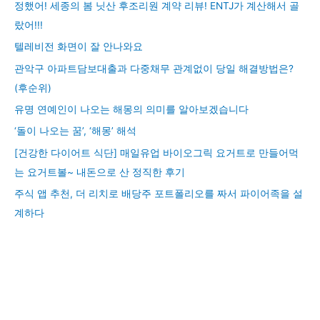
정했어! 세종의 봄 닛산 후조리원 계약 리뷰! ENTJ가 계산해서 골
랐어!!!
텔레비전 화면이 잘 안나와요
관악구 아파트담보대출과 다중채무 관계없이 당일 해결방법은?
(후순위)
유명 연예인이 나오는 해몽의 의미를 알아보겠습니다
‘돌이 나오는 꿈’, ‘해몽’ 해석
[건강한 다이어트 식단] 매일유업 바이오그릭 요거트로 만들어먹
는 요거트볼~ 내돈으로 산 정직한 후기
주식 앱 추천, 더 리치로 배당주 포트폴리오를 짜서 파이어족을 설
계하다