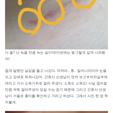
다 둘? 난 녹을 만큼 녹는 실이야!이번에는 동그랗게 길게 나와봤
어!
엷게 달렸던 살갗을 뚫고 나갔다. 꺼져라.. 휴.. 일어나자마자 눈을
뜨고 강세로 뛰쳐나갔어. 간호사 선생님이 먼저 보고☆처치실☆에
데리고 가서 소독가위로 잘라 주셨다. 소독도 소독도! 사실 끊어질
만큼 싹둑 잘라주셨어 당길 수는 없기 때문에 그리고 간호사 선생
님이 거울로 흉터를 확인하고 가라고 하셨다. 그래서 사진 한 장 찍
어볼게.