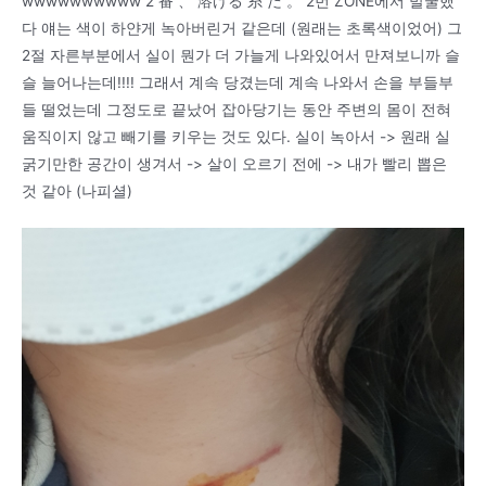
wwwwwwwwww 2 番 、 溶ける 糸 だ 。 2번 ZONE에서 발굴했
다 얘는 색이 하얀게 녹아버린거 같은데 (원래는 초록색이었어) 그
2절 자른부분에서 실이 뭔가 더 가늘게 나와있어서 만져보니까 슬
슬 늘어나는데!!!! 그래서 계속 당겼는데 계속 나와서 손을 부들부
들 떨었는데 그정도로 끝났어 잡아당기는 동안 주변의 몸이 전혀
움직이지 않고 빼기를 키우는 것도 있다. 실이 녹아서 -> 원래 실
굵기만한 공간이 생겨서 -> 살이 오르기 전에 -> 내가 빨리 뽑은
것 같아 (나피셜)