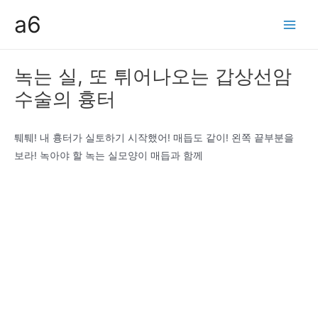
콘
a6
텐
Main
츠
Men
로
녹는 실, 또 튀어나오는 갑상선암
건
수술의 흉터
너
뛰
기
퉤퉤! 내 흉터가 실토하기 시작했어! 매듭도 같이! 왼쪽 끝부분을
보라! 녹아야 할 녹는 실모양이 매듭과 함께