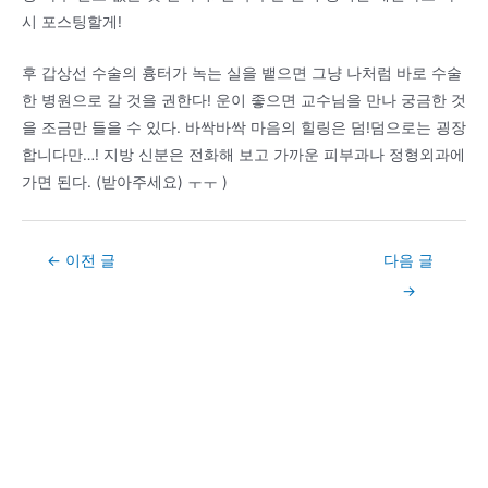
시 포스팅할게!
후 갑상선 수술의 흉터가 녹는 실을 뱉으면 그냥 나처럼 바로 수술
한 병원으로 갈 것을 권한다! 운이 좋으면 교수님을 만나 궁금한 것
을 조금만 들을 수 있다. 바싹바싹 마음의 힐링은 덤!덤으로는 굉장
합니다만…! 지방 신분은 전화해 보고 가까운 피부과나 정형외과에
가면 된다. (받아주세요) ㅜㅜ )
Post
←
이전 글
다음 글
navigation
→