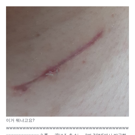
이거 뭐냐고요?
wwwwwwwwwwwwwwwwwwwwwwwwwwwwwwwwwwwww