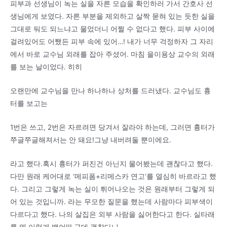
피부과 선생님이 녹는 실을 자른 모습을 확인하러 가서 간호사 선
생님에게 보였다. 자른 부분을 제외하고 살짝 묻혀 있는 듯한 실을
그대로 둬도 되느냐고 물었더니 어쩔 수 없다고 했다. 피부 사이에
걸려있어도 어쨌든 피부 속에 있어…! 내가 너무 걱정하자 그 자리
에서 바로 교수님 외래를 잡아 주셨어. 마침 을이용상 교수의 외래
를 보는 날이었다. 히히
오랜만에 교수님을 만나 하나하나 상처를 드러냈다. 교수님도 흉
터를 보고는
1번은 쓰고, 2번은 자르려면 당겨서 잘라야 하는데, 그러면 흉터가
쭈글쭈글해져서는 안 돼요!그냥 내버려둘 뿐이에요.
라고 했다.혹시 흉터가 퍼진건 아닌지 물어봤는데 괜찮다고 했다.
다만 원래 케어대로 ‘메피폼+리메스카 연고’를 열심히 바르라고 했
다. 그리고 그렇게 녹는 실이 튀어나오는 것은 원래부터 그렇게 되
어 있는 것입니까. 라는 무모한 질문을 했는데 사람마다 피부색이
다르다고 했다. 나의 살집은 외부 사람을 싫어한다고 한다. 실타래
를 왜 이렇게 뱉어!!! 근데 괜찮다니