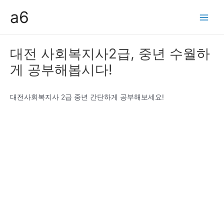
콘
a6
텐
Main
츠
Men
로
대전 사회복지사2급, 중년 수월하
건
게 공부해봅시다!
너
뛰
기
대전사회복지사 2급 중년 간단하게 공부해보세요!