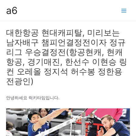
콘
a6
텐
Main
츠
Men
로
대한항공 현대캐피탈, 미리보는
건
남자배구 챔피언결정전이자 정규
너
뛰
리그 우승결정전(항공현캐, 현캐
기
항공, 경기매진, 한선수 이현승 링
컨 오레올 정지석 허수봉 정한용
전광인)
안녕하세요 럭키타임입니다.