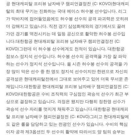
공 현대캐피탈 프리뷰 남자배구 챔피언결정전 (C: KOVO)현대캐피
탈의 최대 무기는 진화하는 국대 에이스 허수봉 선수입니다. 리그
가 막바지에 접어들었음에도 허수봉 선수의 공격 파괴력은 오히려
더 강해지고 있습니다. 직전 경기 삼성화재와의 경기에서도 끌려
가던 경기를 역전시키는 데 일등 공신으로 활약한 허수봉 선수입
니다.대한항공 현대캐피탈 프리뷰 남자배구 챔피언결정전 (C:
KOVO)그런데 이 허수봉 선수에게도 천적이 있습니다. 대한항공
점보스 정지석 선수입니다. 허수봉 선수의 공격맥을 가장 잘 파악
하는 선수가 정지석 선수입니다. 올 시즌 허수봉 선수의 공격을 가
장 많이 막은 선수 중 한 명도 정지석 선수이지만 한편으로 자신의
공격성은 현대캐피탈전에서 그대로 보여주고 있어 더욱 무서운 존
재입니다.대한항공 현대캐피탈 프리뷰 남자배구 챔피언결정전 (C:
KOVO)대한항공은 수비 조직력의 구심점인 곽승석 선수가 최근 부
상으로 결장하고 있습니다. 걱정은 됐지만 다행히 정한영 선수가
곽승석 선수 자리를 멋지게 채워주고 있습니다.대한항공 현대캐피
탈 프리뷰 남자배구 챔피언결정전 (C: KOVO)그리고 현대캐피탈에
도 같은 롤을 담당하고 있는 전광인 선수가 있습니다. 수비의 핵심
이자 공격 제3옵션인 두 선수의 활약에 따라서도 양 팀의 승부는