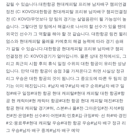
갈릴 수 있습니다.대한항공 현대캐피탈 프리뷰 남자배구 챔피언결
정전 (C: KOVO)대한항공 현대캐피탈 프리뷰 남자배구 챔피언결정
전 (C: KOVO)무엇보다 양 팀의 경기는 살얼음판이 될 가능성이 높
습니다. 그렇다면 양 팀에서 해결사로 나서야 할 선수가 있을 텐데
외국인 선수가 그 역할을 해야 할 것 같습니다. 대한항공 링컨 윌리
엄스와 현대캐피탈 올레올 카메호의 해결 능력에 따라 경기 승패
가 갈릴 수 있습니다.대한항공 현대캐피탈 프리뷰 남자배구 챔피
언결정전 (C: KOVO)경기가 얼마입니까. 물론 상대 전적에서도, 그
리고 최근의 시합 후의 휴식 일정 수위의 대한 항공이 유리한 성냥
입니다. 만약 대한 항공이 승점 3을 가져온다고 하면 사실상 정규
리그 우승은 대한 항공의 것이 됩니다.그 중요도에 따른 두 팀의 경
기는 이미 매진입니다. #남자 배구#남자 배구 순위#남자 배구 일
정#배구 일정#대한 항공 현대 캐피탈#현대 캐피탈 대한 항공#항
공 현 캐릭터#현 캐릭터 항공#대한 항공 현대 캐피탈 매진#대한
항공 현대 캐피탈 경기#허, 스본#나 올#전·그아은잉#전·지석#링
컨#전·은영#한 선수#이·어떤#최·민호#김·규밍#박· 선 하#박·경민
#오·웅료루#현대 캐피탈 우승#대한 항공 우승#남자 배구 정규 리
그 우승#남자 배구 중계#남자 배구 예약