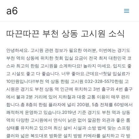
콘
a6
텐
Main
츠
Men
로
따끈따끈 부천 상동 고시원 소식
건
너
뛰
안녕하세요. 고시원 관련 정보가 필요한 여러분, 이번에는 경기도
기
부천 역의 상동에 위치한 첫회 입실 요금이 전국 최저 대한민국 코
스파 최고의 한림 고시원을 소계하다요! 놀라지 마세요. 입지도 좋
고 시설도 좋고 다 좋습니다. 너무 좋아요.근데요~!첫달 입실료가
10만원입니다!!부천 역 상동 한림 고시원 032-328-5570한림 고
시원은 경기도 부천 상동 역 인근에 위치하고 3번 출구와 4번 출구
에서 불과 2분 거리에 있어 지하철과 대중 교통 이용이 매우 편리
합니다.총 8층의 한림 플라자에 널리 200평, 5층 전체를 60방에서
쾌적하게 운영하고 있습니다.2019년 기준 경기도 부천 역과 상동
역의 다양한 고시원에서 연식이 낡은 없어 깔끔한 외관과 좋은 룸
상태를 유지하고 있으며 최신 설비 시설과 소방 법에 맞는 스프링
클러와 넓은 복도대로 방화문 설치 방범 카메라를 설치하고 각 방