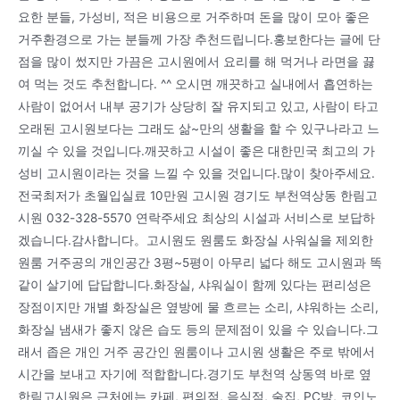
요한 분들, 가성비, 적은 비용으로 거주하며 돈을 많이 모아 좋은
거주환경으로 가는 분들께 가장 추천드립니다.홍보한다는 글에 단
점을 많이 썼지만 가끔은 고시원에서 요리를 해 먹거나 라면을 끓
여 먹는 것도 추천합니다. ^^ 오시면 깨끗하고 실내에서 흡연하는
사람이 없어서 내부 공기가 상당히 잘 유지되고 있고, 사람이 타고
오래된 고시원보다는 그래도 삶~만의 생활을 할 수 있구나라고 느
끼실 수 있을 것입니다.깨끗하고 시설이 좋은 대한민국 최고의 가
성비 고시원이라는 것을 느낄 수 있을 것입니다.많이 찾아주세요.
전국최저가 초월입실료 10만원 고시원 경기도 부천역상동 한림고
시원 032-328-5570 연락주세요 최상의 시설과 서비스로 보답하
겠습니다.감사합니다。고시원도 원룸도 화장실 사워실을 제외한
원룸 거주공의 개인공간 3평~5평이 아무리 넓다 해도 고시원과 똑
같이 살기에 답답합니다.화장실, 샤워실이 함께 있다는 편리성은
장점이지만 개별 화장실은 옆방에 물 흐르는 소리, 샤워하는 소리,
화장실 냄새가 좋지 않은 습도 등의 문제점이 있을 수 있습니다.그
래서 좁은 개인 거주 공간인 원룸이나 고시원 생활은 주로 밖에서
시간을 보내고 자기에 적합합니다.경기도 부천역 상동역 바로 옆
한림고시원은 근처에는 카페, 편의점, 음식점, 술집, PC방, 코인노