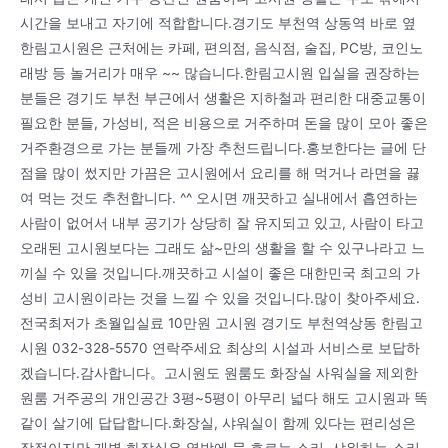
시간을 보내고 자기에 적합합니다.경기도 부천역 상동역 바로 옆
한림고시원은 근처에는 카페, 편의점, 음식점, 술집, PC방, 코인노
래방 등 놀거리가 매우 ~~ 많습니다.한림고시원 입실을 권장하는
분들은 경기도 부천 부근에서 생활은 지하철과 편리한 대중교통이
필요한 분들, 가성비, 적은 비용으로 거주하며 돈을 많이 모아 좋은
거주환경으로 가는 분들께 가장 추천드립니다.홍보한다는 글에 단
점을 많이 썼지만 가끔은 고시원에서 요리를 해 먹거나 라면을 끓
여 먹는 것도 추천합니다. ^^ 오시면 깨끗하고 실내에서 흡연하는
사람이 없어서 내부 공기가 상당히 잘 유지되고 있고, 사람이 타고
오래된 고시원보다는 그래도 삶~만의 생활을 할 수 있구나라고 느
끼실 수 있을 것입니다.깨끗하고 시설이 좋은 대한민국 최고의 가
성비 고시원이라는 것을 느낄 수 있을 것입니다.많이 찾아주세요.
전국최저가 초월입실료 10만원 고시원 경기도 부천역상동 한림고
시원 032-328-5570 연락주세요 최상의 시설과 서비스로 보답하
겠습니다.감사합니다。고시원도 원룸도 화장실 사워실을 제외한
원룸 거주공의 개인공간 3평~5평이 아무리 넓다 해도 고시원과 똑
같이 살기에 답답합니다.화장실, 샤워실이 함께 있다는 편리성은