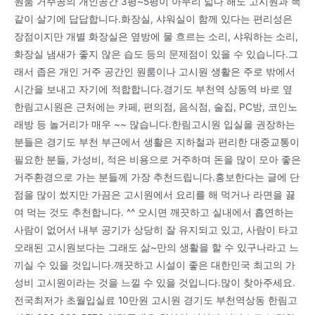
원룸 거주공의 개인공간 3평~5평이 아무리 넓다 해도 고시원과 똑
같이 살기에 답답합니다.화장실, 샤워실이 함께 있다는 편리성은
장점이지만 개별 화장실은 옆방에 물 흐르는 소리, 샤워하는 소리,
화장실 냄새가 좋지 않은 습도 등의 문제점이 있을 수 있습니다.그
래서 좁은 개인 거주 공간인 원룸이나 고시원 생활은 주로 밖에서
시간을 보내고 자기에 적합합니다.경기도 부천역 상동역 바로 옆
한림고시원은 근처에는 카페, 편의점, 음식점, 술집, PC방, 코인노
래방 등 놀거리가 매우 ~~ 많습니다.한림고시원 입실을 권장하는
분들은 경기도 부천 부근에서 생활은 지하철과 편리한 대중교통이
필요한 분들, 가성비, 적은 비용으로 거주하며 돈을 많이 모아 좋은
거주환경으로 가는 분들께 가장 추천드립니다.홍보한다는 글에 단
점을 많이 썼지만 가끔은 고시원에서 요리를 해 먹거나 라면을 끓
여 먹는 것도 추천합니다. ^^ 오시면 깨끗하고 실내에서 흡연하는
사람이 없어서 내부 공기가 상당히 잘 유지되고 있고, 사람이 타고
오래된 고시원보다는 그래도 삶~만의 생활을 할 수 있구나라고 느
끼실 수 있을 것입니다.깨끗하고 시설이 좋은 대한민국 최고의 가
성비 고시원이라는 것을 느낄 수 있을 것입니다.많이 찾아주세요.
전국최저가 초월입실료 10만원 고시원 경기도 부천역상동 한림고