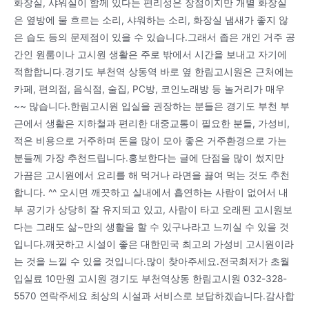
화장실, 샤워실이 함께 있다는 편리성은 장점이지만 개별 화장실
은 옆방에 물 흐르는 소리, 샤워하는 소리, 화장실 냄새가 좋지 않
은 습도 등의 문제점이 있을 수 있습니다.그래서 좁은 개인 거주 공
간인 원룸이나 고시원 생활은 주로 밖에서 시간을 보내고 자기에
적합합니다.경기도 부천역 상동역 바로 옆 한림고시원은 근처에는
카페, 편의점, 음식점, 술집, PC방, 코인노래방 등 놀거리가 매우
~~ 많습니다.한림고시원 입실을 권장하는 분들은 경기도 부천 부
근에서 생활은 지하철과 편리한 대중교통이 필요한 분들, 가성비,
적은 비용으로 거주하며 돈을 많이 모아 좋은 거주환경으로 가는
분들께 가장 추천드립니다.홍보한다는 글에 단점을 많이 썼지만
가끔은 고시원에서 요리를 해 먹거나 라면을 끓여 먹는 것도 추천
합니다. ^^ 오시면 깨끗하고 실내에서 흡연하는 사람이 없어서 내
부 공기가 상당히 잘 유지되고 있고, 사람이 타고 오래된 고시원보
다는 그래도 삶~만의 생활을 할 수 있구나라고 느끼실 수 있을 것
입니다.깨끗하고 시설이 좋은 대한민국 최고의 가성비 고시원이라
는 것을 느낄 수 있을 것입니다.많이 찾아주세요.전국최저가 초월
입실료 10만원 고시원 경기도 부천역상동 한림고시원 032-328-
5570 연락주세요 최상의 시설과 서비스로 보답하겠습니다.감사합