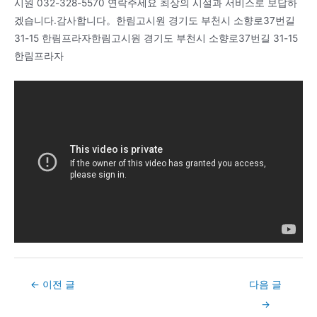
시원 032-328-5570 연락주세요 최상의 시설과 서비스로 보답하
겠습니다.감사합니다。한림고시원 경기도 부천시 소향로37번길
31-15 한림프라자한림고시원 경기도 부천시 소향로37번길 31-15
한림프라자
Post
←
이전 글
다음 글
navigation
→