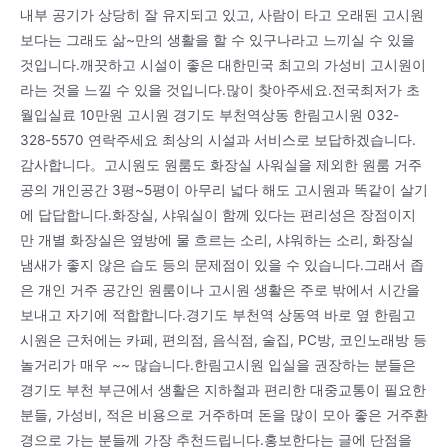
내부 공기가 상당히 잘 유지되고 있고, 사람이 타고 오래된 고시원
보다는 그래도 삶~만의 생활을 할 수 있구나라고 느끼실 수 있을
것입니다.깨끗하고 시설이 좋은 대한민국 최고의 가성비 고시원이
라는 것을 느낄 수 있을 것입니다.많이 찾아주세요.전국최저가 초
월입실료 10만원 고시원 경기도 부천역상동 한림고시원 032-
328-5570 연락주세요 최상의 시설과 서비스로 보답하겠습니다.
감사합니다。고시원도 원룸도 화장실 사워실을 제외한 원룸 거주
공의 개인공간 3평~5평이 아무리 넓다 해도 고시원과 똑같이 살기
에 답답합니다.화장실, 샤워실이 함께 있다는 편리성은 장점이지
만 개별 화장실은 옆방에 물 흐르는 소리, 샤워하는 소리, 화장실
냄새가 좋지 않은 습도 등의 문제점이 있을 수 있습니다.그래서 좁
은 개인 거주 공간인 원룸이나 고시원 생활은 주로 밖에서 시간을
보내고 자기에 적합합니다.경기도 부천역 상동역 바로 옆 한림고
시원은 근처에는 카페, 편의점, 음식점, 술집, PC방, 코인노래방 등
놀거리가 매우 ~~ 많습니다.한림고시원 입실을 권장하는 분들은
경기도 부천 부근에서 생활은 지하철과 편리한 대중교통이 필요한
분들, 가성비, 적은 비용으로 거주하며 돈을 많이 모아 좋은 거주환
경으로 가는 분들께 가장 추천드립니다.홍보한다는 글에 단점을