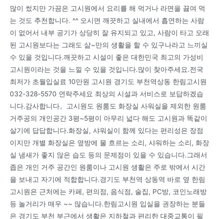
많이 썼지만 가끔은 고시원에서 요리를 해 먹거나 라면을 끓여 먹
는 것도 추천합니다. ^^ 오시면 깨끗하고 실내에서 흡연하는 사람
이 없어서 내부 공기가 상당히 잘 유지되고 있고, 사람이 타고 오래
된 고시원보다는 그래도 삶~만의 생활을 할 수 있구나라고 느끼실
수 있을 것입니다.깨끗하고 시설이 좋은 대한민국 최고의 가성비
고시원이라는 것을 느낄 수 있을 것입니다.많이 찾아주세요.전국
최저가 초월입실료 10만원 고시원 경기도 부천역상동 한림고시원
032-328-5570 연락주세요 최상의 시설과 서비스로 보답하겠습
니다.감사합니다。고시원도 원룸도 화장실 사워실을 제외한 원룸
거주공의 개인공간 3평~5평이 아무리 넓다 해도 고시원과 똑같이
살기에 답답합니다.화장실, 샤워실이 함께 있다는 편리성은 장점
이지만 개별 화장실은 옆방에 물 흐르는 소리, 샤워하는 소리, 화장
실 냄새가 좋지 않은 습도 등의 문제점이 있을 수 있습니다.그래서
좁은 개인 거주 공간인 원룸이나 고시원 생활은 주로 밖에서 시간
을 보내고 자기에 적합합니다.경기도 부천역 상동역 바로 옆 한림
고시원은 근처에는 카페, 편의점, 음식점, 술집, PC방, 코인노래방
등 놀거리가 매우 ~~ 많습니다.한림고시원 입실을 권장하는 분들
은 경기도 부천 부근에서 생활은 지하철과 편리한 대중교통이 필