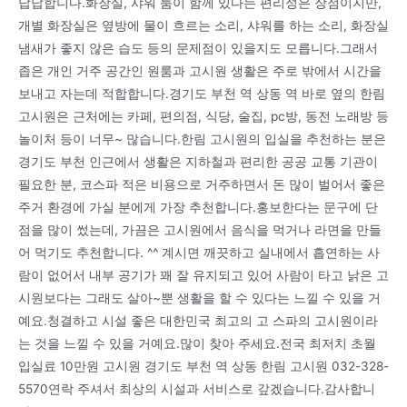
답답합니다.화장실, 샤워 룸이 함께 있다는 편리성은 장점이지만,
개별 화장실은 옆방에 물이 흐르는 소리, 샤워를 하는 소리, 화장실
냄새가 좋지 않은 습도 등의 문제점이 있을지도 모릅니다.그래서
좁은 개인 거주 공간인 원룸과 고시원 생활은 주로 밖에서 시간을
보내고 자는데 적합합니다.경기도 부천 역 상동 역 바로 옆의 한림
고시원은 근처에는 카페, 편의점, 식당, 술집, pc방, 동전 노래방 등
놀이처 등이 너무~ 많습니다.한림 고시원의 입실을 추천하는 분은
경기도 부천 인근에서 생활은 지하철과 편리한 공공 교통 기관이
필요한 분, 코스파 적은 비용으로 거주하면서 돈 많이 벌어서 좋은
주거 환경에 가실 분에게 가장 추천합니다.홍보한다는 문구에 단
점을 많이 썼는데, 가끔은 고시원에서 음식을 먹거나 라면을 만들
어 먹기도 추천합니다. ^^ 계시면 깨끗하고 실내에서 흡연하는 사
람이 없어서 내부 공기가 꽤 잘 유지되고 있어 사람이 타고 낡은 고
시원보다는 그래도 살아~뿐 생활을 할 수 있다는 느낄 수 있을 거
예요.청결하고 시설 좋은 대한민국 최고의 고 스파의 고시원이라
는 것을 느낄 수 있을 거예요.많이 찾아 주세요.전국 최저치 초월
입실료 10만원 고시원 경기도 부천 역 상동 한림 고시원 032-328-
5570연락 주셔서 최상의 시설과 서비스로 갚겠습니다.감사합니