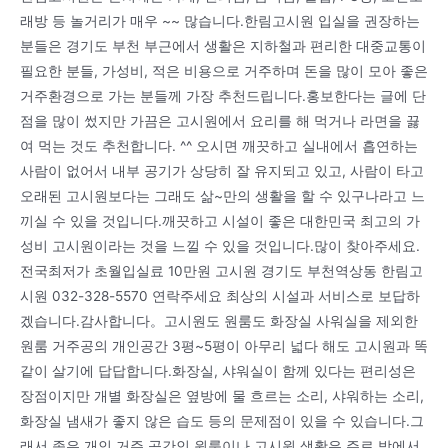
래방 등 놀거리가 매우 ~~ 많습니다.한림고시원 입실을 권장하는
분들은 경기도 부천 부근에서 생활은 지하철과 편리한 대중교통이
필요한 분들, 가성비, 적은 비용으로 거주하며 돈을 많이 모아 좋은
거주환경으로 가는 분들께 가장 추천드립니다.홍보한다는 글에 단
점을 많이 썼지만 가끔은 고시원에서 요리를 해 먹거나 라면을 끓
여 먹는 것도 추천합니다. ^^ 오시면 깨끗하고 실내에서 흡연하는
사람이 없어서 내부 공기가 상당히 잘 유지되고 있고, 사람이 타고
오래된 고시원보다는 그래도 삶~만의 생활을 할 수 있구나라고 느
끼실 수 있을 것입니다.깨끗하고 시설이 좋은 대한민국 최고의 가
성비 고시원이라는 것을 느낄 수 있을 것입니다.많이 찾아주세요.
전국최저가 초월입실료 10만원 고시원 경기도 부천역상동 한림고
시원 032-328-5570 연락주세요 최상의 시설과 서비스로 보답하
겠습니다.감사합니다。고시원도 원룸도 화장실 사워실을 제외한
원룸 거주공의 개인공간 3평~5평이 아무리 넓다 해도 고시원과 똑
같이 살기에 답답합니다.화장실, 샤워실이 함께 있다는 편리성은
장점이지만 개별 화장실은 옆방에 물 흐르는 소리, 샤워하는 소리,
화장실 냄새가 좋지 않은 습도 등의 문제점이 있을 수 있습니다.그
래서 좁은 개인 거주 공간인 원룸이나 고시원 생활은 주로 밖에서