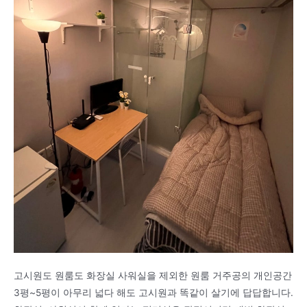
고시원도 원룸도 화장실 사워실을 제외한 원룸 거주공의 개인공간
3평~5평이 아무리 넓다 해도 고시원과 똑같이 살기에 답답합니다.