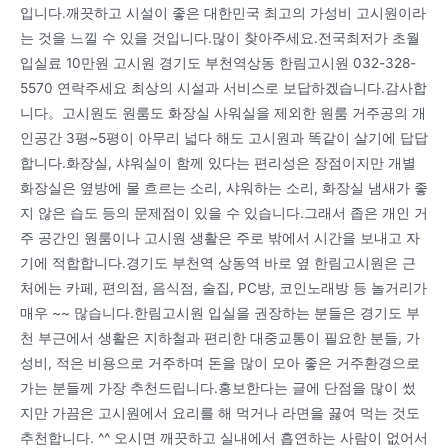
입니다.깨끗하고 시설이 좋은 대한민국 최고의 가성비 고시원이라
는 것을 느낄 수 있을 것입니다.많이 찾아주세요.전국최저가 초월
입실료 10만원 고시원 경기도 부천역상동 한림고시원 032-328-
5570 연락주세요 최상의 시설과 서비스로 보답하겠습니다.감사합
니다。고시원도 원룸도 화장실 사워실을 제외한 원룸 거주공의 개
인공간 3평~5평이 아무리 넓다 해도 고시원과 똑같이 살기에 답답
합니다.화장실, 샤워실이 함께 있다는 편리성은 장점이지만 개별
화장실은 옆방에 물 흐르는 소리, 샤워하는 소리, 화장실 냄새가 좋
지 않은 습도 등의 문제점이 있을 수 있습니다.그래서 좁은 개인 거
주 공간인 원룸이나 고시원 생활은 주로 밖에서 시간을 보내고 자
기에 적합합니다.경기도 부천역 상동역 바로 옆 한림고시원은 근
처에는 카페, 편의점, 음식점, 술집, PC방, 코인노래방 등 놀거리가
매우 ~~ 많습니다.한림고시원 입실을 권장하는 분들은 경기도 부
천 부근에서 생활은 지하철과 편리한 대중교통이 필요한 분들, 가
성비, 적은 비용으로 거주하며 돈을 많이 모아 좋은 거주환경으로
가는 분들께 가장 추천드립니다.홍보한다는 글에 단점을 많이 썼
지만 가끔은 고시원에서 요리를 해 먹거나 라면을 끓여 먹는 것도
추천합니다. ^^ 오시면 깨끗하고 실내에서 흡연하는 사람이 없어서