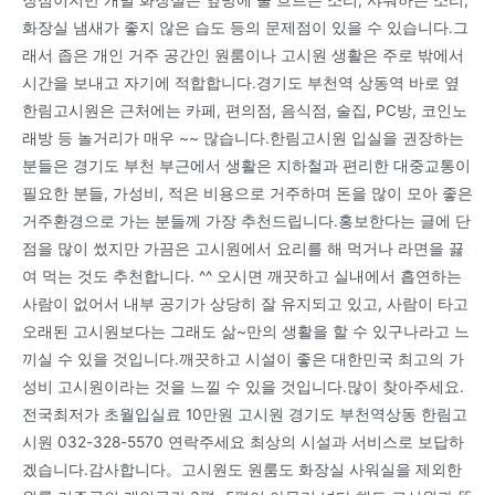
장점이지만 개별 화장실은 옆방에 물 흐르는 소리, 샤워하는 소리,
화장실 냄새가 좋지 않은 습도 등의 문제점이 있을 수 있습니다.그
래서 좁은 개인 거주 공간인 원룸이나 고시원 생활은 주로 밖에서
시간을 보내고 자기에 적합합니다.경기도 부천역 상동역 바로 옆
한림고시원은 근처에는 카페, 편의점, 음식점, 술집, PC방, 코인노
래방 등 놀거리가 매우 ~~ 많습니다.한림고시원 입실을 권장하는
분들은 경기도 부천 부근에서 생활은 지하철과 편리한 대중교통이
필요한 분들, 가성비, 적은 비용으로 거주하며 돈을 많이 모아 좋은
거주환경으로 가는 분들께 가장 추천드립니다.홍보한다는 글에 단
점을 많이 썼지만 가끔은 고시원에서 요리를 해 먹거나 라면을 끓
여 먹는 것도 추천합니다. ^^ 오시면 깨끗하고 실내에서 흡연하는
사람이 없어서 내부 공기가 상당히 잘 유지되고 있고, 사람이 타고
오래된 고시원보다는 그래도 삶~만의 생활을 할 수 있구나라고 느
끼실 수 있을 것입니다.깨끗하고 시설이 좋은 대한민국 최고의 가
성비 고시원이라는 것을 느낄 수 있을 것입니다.많이 찾아주세요.
전국최저가 초월입실료 10만원 고시원 경기도 부천역상동 한림고
시원 032-328-5570 연락주세요 최상의 시설과 서비스로 보답하
겠습니다.감사합니다。고시원도 원룸도 화장실 사워실을 제외한