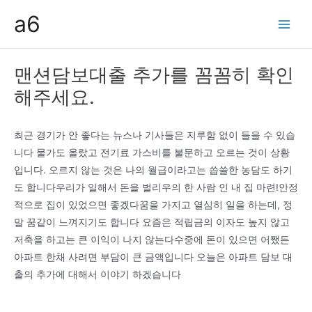
콘
a6
텐
Main
츠
Men
로
맨션담보대출 추가를 꼼꼼히 확인
건
해주세요.
너
뛰
기
최근 경기가 안 좋다는 뉴스나 기사들은 지루함 없이 들을 수 있습
니다 물가도 올랐고 전기료 가스비를 불문하고 오르는 것이 상황
입니다. 오르지 않는 것은 나의 월급이라고는 씁쓸한 농담도 하기
도 합니다우리가 일해서 돈을 벌리우의 한 사람 인 내 집 마련!안정
적으로 집이 있었으면 좋겠다꿈을 가지고 열심히 일을 하는데, 정
말 꿈같이 느껴지기도 합니다 요즘은 적립금의 이자도 높지 않고
저축을 하고는 큰 이익이 나지 않는다수중에 돈이 있으면 어쨌든
아파트 한채 사려면 부담이 큰 금액입니다 오늘은 아파트 담보 대
출의 추가에 대해서 이야기 하겠습니다