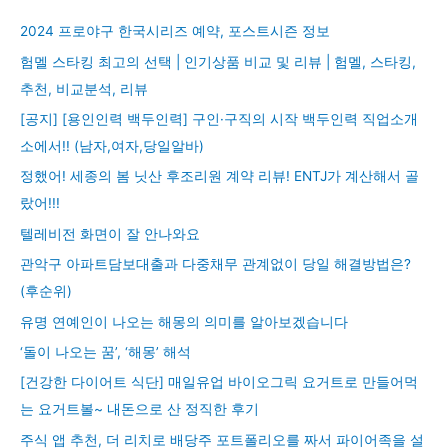
2024 프로야구 한국시리즈 예약, 포스트시즌 정보
험멜 스타킹 최고의 선택 | 인기상품 비교 및 리뷰 | 험멜, 스타킹,
추천, 비교분석, 리뷰
[공지] [용인인력 백두인력] 구인·구직의 시작 백두인력 직업소개
소에서!! (남자,여자,당일알바)
정했어! 세종의 봄 닛산 후조리원 계약 리뷰! ENTJ가 계산해서 골
랐어!!!
텔레비전 화면이 잘 안나와요
관악구 아파트담보대출과 다중채무 관계없이 당일 해결방법은?
(후순위)
유명 연예인이 나오는 해몽의 의미를 알아보겠습니다
‘돌이 나오는 꿈’, ‘해몽’ 해석
[건강한 다이어트 식단] 매일유업 바이오그릭 요거트로 만들어먹
는 요거트볼~ 내돈으로 산 정직한 후기
주식 앱 추천, 더 리치로 배당주 포트폴리오를 짜서 파이어족을 설