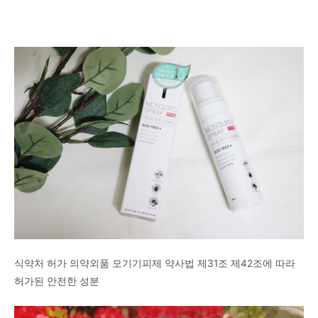
식약처 허가 의약외품 모기기피제 약사법 제31조 제42조에 따라
허가된 안전한 성분