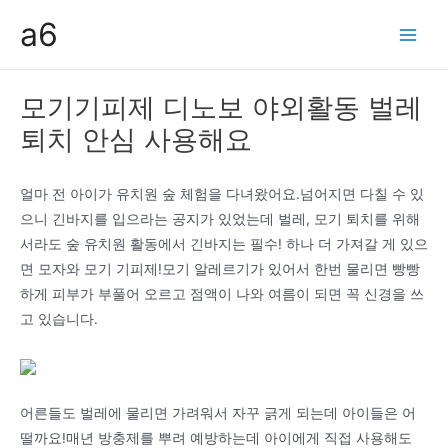
콘
a6
텐
Main
츠
Men
로
모기기피제 디노보 야외활동 벌레
건
퇴치 안심 사용해요
너
뛰
기
얼마 전 아이가 유치원 숲 체험을 다녀왔어요.넘어지면 다칠 수 있
으니 긴바지를 입으라는 공지가 있었는데 벌레, 모기 퇴치를 위해
서라도 숲 유치원 활동에서 긴바지는 필수! 하나 더 가져갈 게 있으
면 모자와 모기 기피제!모기 알레르기가 있어서 한번 물리면 빵빵
하게 피부가 부풀어 오르고 점액이 나와 여름이 되면 꼭 신경을 쓰
고 있습니다.
어른들도 벌레에 물리면 가려워서 자꾸 긁게 되는데 아이들은 어
떨까요!매년 방충제를 뿌려 예방하는데 아이에게 직접 사용해도