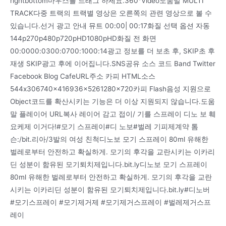
rightbottom마우스를 드래그 하세요.360°Video도움말 MULTI
TRACK다중 트랙의 트랙별 영상은 오른쪽의 관련 영상으로 볼 수
있습니다.선거 광고 안내 뮤트 00:00| 00:17화질 선택 옵션 자동
144p270p480p720pHD1080pHD화질 전 화면
00:0000:0300:0700:1000:14광고 정보를 더 보초 후, SKIP초 후
재생 SKIP광고 후에 이어집니다.SNS공유 소스 코드 Band Twitter
Facebook Blog CafeURL주소 카피 HTML소스
544x306740x416936x5261280x720카피 Flash음성 지원으로
Object코드를 확산시키는 기능은 더 이상 지원되지 않습니다.도움
말 플레이어 URL복사 레이어 감고 접이/ 기를 스프레이 디노 보 훼
요케제 이거다!#모기 스프레이#디 노보#벌레 기피제계약 톰
슨:/bit.리아/3발의 여성 친척디노보 모기 스프레이 80ml 유해한
벌레로부터 안전하고 확실하게. 모기의 후각을 교란시키는 이카리
딘 성분이 함유된 모기퇴치제입니다.bit.ly디노보 모기 스프레이
80ml 유해한 벌레로부터 안전하고 확실하게. 모기의 후각을 교란
시키는 이카리딘 성분이 함유된 모기퇴치제입니다.bit.ly#디노버
#모기스프레이 #모기제거제 #모기제거스프레이 #벌레제거스프
레이