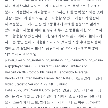
다고 생각합니다.디노보 모기 기피제는 80ml 용량으로 총 350회
분사가 가능합니다.야외활동 시 5~6시간에 한 번씩 분사하는 것이
권장되는데, 이 경우 58일 정도 사용할 수 있어 가성비가 좋습니
다.주성분인 ‘이카리딘’은 반려동물에게 무해한 성분으로 알려져
있어 호흡기나 눈을 피해 털 주위에 뿌리면 동물을 위한 모기 퇴치
로도 활용할 수 있습니다.모기, 벌레가 너무 싫어 아이가 놀이터에
서 노는 동안 괜히 가려움을 느끼기도 했지만 사용 후에는 마음이
편해진 것 같습니다.물려서 긁긁하지 말고모기기피제로 예방하고
퇴치하세요:)Loading…
player_likesound_mutesound_mutesound_volume2sound_volum
e3[x]Player Size:0 x 0Current Resolution:0PMax Abr
Resolution:0PProtocol:hlsCurrent Bandwidth:Average
Bandwidth:Buffer Health:Frame Drop Rate:0/0도움말라 이 감각
Video Statistic Version 4.29.4(HLS)Build
Date(2022/8/31)NAVER Corp. 동영상 인코딩 중입니다.5분 이상
걸리는 경우가 있고, 영상의 길이에 의해서 소요 시간은 다릅니다.
모기 스프레이 디노 보, 벌레들 기피제 이거다! 조회수 30topleft