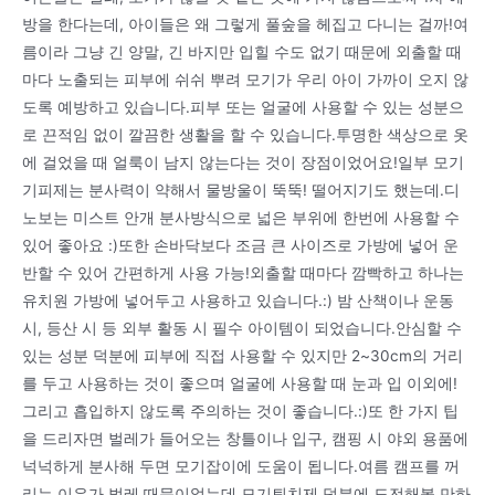
방을 한다는데, 아이들은 왜 그렇게 풀숲을 헤집고 다니는 걸까!여
름이라 그냥 긴 양말, 긴 바지만 입힐 수도 없기 때문에 외출할 때
마다 노출되는 피부에 쉬쉬 뿌려 모기가 우리 아이 가까이 오지 않
도록 예방하고 있습니다.피부 또는 얼굴에 사용할 수 있는 성분으
로 끈적임 없이 깔끔한 생활을 할 수 있습니다.투명한 색상으로 옷
에 걸었을 때 얼룩이 남지 않는다는 것이 장점이었어요!일부 모기
기피제는 분사력이 약해서 물방울이 뚝뚝! 떨어지기도 했는데.디
노보는 미스트 안개 분사방식으로 넓은 부위에 한번에 사용할 수
있어 좋아요 :)또한 손바닥보다 조금 큰 사이즈로 가방에 넣어 운
반할 수 있어 간편하게 사용 가능!외출할 때마다 깜빡하고 하나는
유치원 가방에 넣어두고 사용하고 있습니다.:) 밤 산책이나 운동
시, 등산 시 등 외부 활동 시 필수 아이템이 되었습니다.안심할 수
있는 성분 덕분에 피부에 직접 사용할 수 있지만 2~30cm의 거리
를 두고 사용하는 것이 좋으며 얼굴에 사용할 때 눈과 입 이외에!
그리고 흡입하지 않도록 주의하는 것이 좋습니다.:)또 한 가지 팁
을 드리자면 벌레가 들어오는 창틀이나 입구, 캠핑 시 야외 용품에
넉넉하게 분사해 두면 모기잡이에 도움이 됩니다.여름 캠프를 꺼
리는 이유가 벌레 때문이었는데 모기퇴치제 덕분에 도전해볼 만하