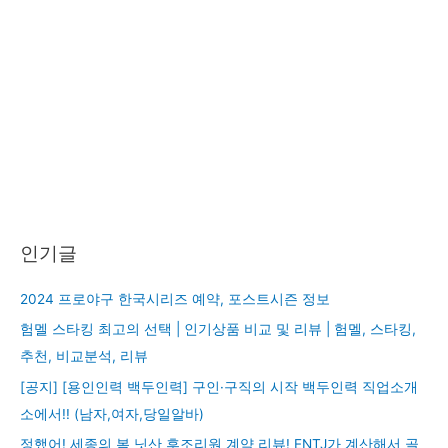
인기글
2024 프로야구 한국시리즈 예약, 포스트시즌 정보
험멜 스타킹 최고의 선택 | 인기상품 비교 및 리뷰 | 험멜, 스타킹,
추천, 비교분석, 리뷰
[공지] [용인인력 백두인력] 구인·구직의 시작 백두인력 직업소개
소에서!! (남자,여자,당일알바)
정했어! 세종의 봄 닛산 후조리원 계약 리뷰! ENTJ가 계산해서 골