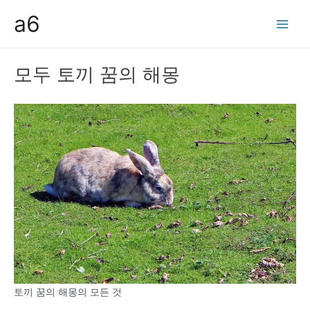
콘
a6
텐
Main
츠
Men
로
모두 토끼 꿈의 해몽
건
너
뛰
기
토끼 꿈의 해몽의 모든 것