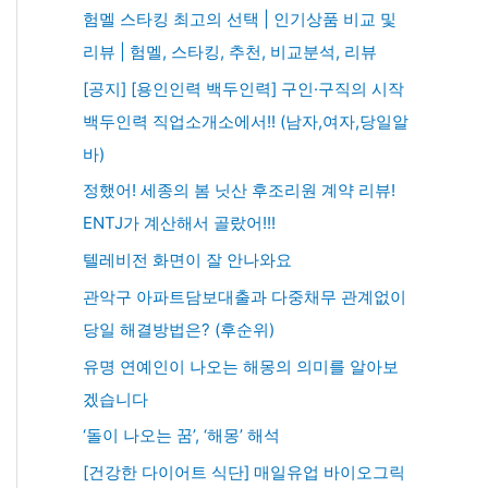
험멜 스타킹 최고의 선택 | 인기상품 비교 및
리뷰 | 험멜, 스타킹, 추천, 비교분석, 리뷰
[공지] [용인인력 백두인력] 구인·구직의 시작
백두인력 직업소개소에서!! (남자,여자,당일알
바)
정했어! 세종의 봄 닛산 후조리원 계약 리뷰!
ENTJ가 계산해서 골랐어!!!
텔레비전 화면이 잘 안나와요
관악구 아파트담보대출과 다중채무 관계없이
당일 해결방법은? (후순위)
유명 연예인이 나오는 해몽의 의미를 알아보
겠습니다
‘돌이 나오는 꿈’, ‘해몽’ 해석
[건강한 다이어트 식단] 매일유업 바이오그릭