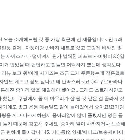
 오늘 소개해드릴 것 중 가장 최근에 산 제품입니다. 안그래
홀린듯 결제.. 자켓이랑 반바지 세트로 샀고 그렇게 비싸진 않
는 사이즈가 다 떨어져서 뭔가 널찍한 퍼프로 사버렸어요:)입
게 이거 입었을 때 답답하고 힘들면 어떡하지 했는데 생각보다
 리뷰 보고 위/아래 사이즈는 조금 크게 주문했는데 작은걸로
인도 예쁘고 땀도 잘나고 꽤 만족스러워요 :)4. 무로하라나
튼튼해진 종아리 알을 해결해야 했어요.. 그래도 스트레칭만으
 했는데 쿠팡에서 좀 더 마무리가 잘 될 것 같은 걸 골라서 샀
 하기에도 좋고 운동 매뉴얼도 같이 들어있어서 좋아요!요가링
요가링을 끼고 마사지하면서 종아리알이 많이 풀렸지만 멍은 듭
이 들기 때문에 참고해 주세요. 종아리 알이 사라지거나 느슨해
금 편하게 들어갑니다!5. 기타등(영양제/쉐이크/보충제)다이