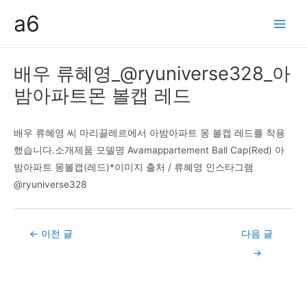
콘
a6
텐
Main
츠
Men
로
배우 류혜영_@ryuniverse328_아
건
밤아파트몬 볼캡 레드
너
뛰
기
배우 류혜영 씨 마리끌레르에서 아밤아파트 몽 볼캡 레드를 착용
했습니다.소개제품 모델명 Avamappartement Ball Cap(Red) 아
밤아파트 몽볼캡(레드)*이미지 출처 / 류혜영 인스타그램
@ryuniverse328
Post
←
이전 글
다음 글
navigation
→