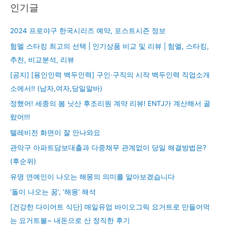
인기글
2024 프로야구 한국시리즈 예약, 포스트시즌 정보
험멜 스타킹 최고의 선택 | 인기상품 비교 및 리뷰 | 험멜, 스타킹,
추천, 비교분석, 리뷰
[공지] [용인인력 백두인력] 구인·구직의 시작 백두인력 직업소개
소에서!! (남자,여자,당일알바)
정했어! 세종의 봄 닛산 후조리원 계약 리뷰! ENTJ가 계산해서 골
랐어!!!
텔레비전 화면이 잘 안나와요
관악구 아파트담보대출과 다중채무 관계없이 당일 해결방법은?
(후순위)
유명 연예인이 나오는 해몽의 의미를 알아보겠습니다
‘돌이 나오는 꿈’, ‘해몽’ 해석
[건강한 다이어트 식단] 매일유업 바이오그릭 요거트로 만들어먹
는 요거트볼~ 내돈으로 산 정직한 후기