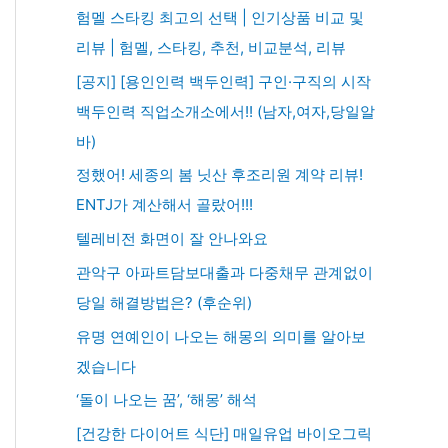
험멜 스타킹 최고의 선택 | 인기상품 비교 및
리뷰 | 험멜, 스타킹, 추천, 비교분석, 리뷰
[공지] [용인인력 백두인력] 구인·구직의 시작
백두인력 직업소개소에서!! (남자,여자,당일알
바)
정했어! 세종의 봄 닛산 후조리원 계약 리뷰!
ENTJ가 계산해서 골랐어!!!
텔레비전 화면이 잘 안나와요
관악구 아파트담보대출과 다중채무 관계없이
당일 해결방법은? (후순위)
유명 연예인이 나오는 해몽의 의미를 알아보
겠습니다
‘돌이 나오는 꿈’, ‘해몽’ 해석
[건강한 다이어트 식단] 매일유업 바이오그릭