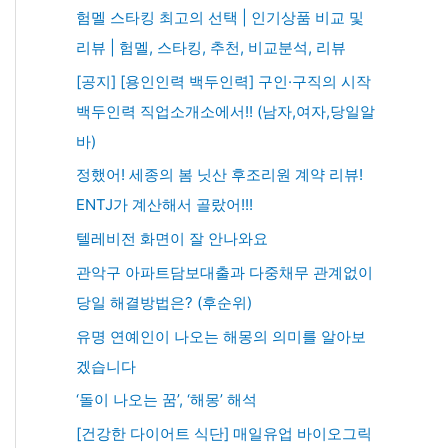
험멜 스타킹 최고의 선택 | 인기상품 비교 및
리뷰 | 험멜, 스타킹, 추천, 비교분석, 리뷰
[공지] [용인인력 백두인력] 구인·구직의 시작
백두인력 직업소개소에서!! (남자,여자,당일알
바)
정했어! 세종의 봄 닛산 후조리원 계약 리뷰!
ENTJ가 계산해서 골랐어!!!
텔레비전 화면이 잘 안나와요
관악구 아파트담보대출과 다중채무 관계없이
당일 해결방법은? (후순위)
유명 연예인이 나오는 해몽의 의미를 알아보
겠습니다
‘돌이 나오는 꿈’, ‘해몽’ 해석
[건강한 다이어트 식단] 매일유업 바이오그릭