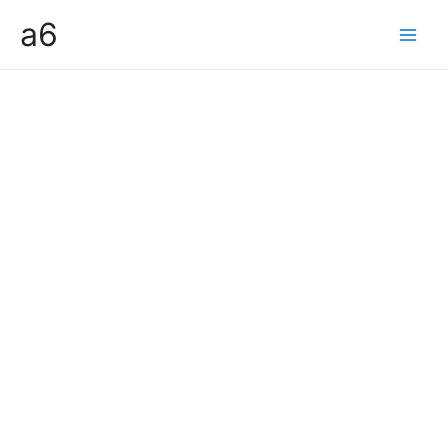
콘
a6
텐
Main
츠
Men
로
건
너
뛰
기