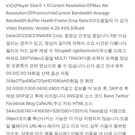
e3[x]Player Size:0 x 0Current Resolution:0PMax Abr
Resolution:0PProtocol:hlsCurrent Bandwidth:Average
Bandwidth:Buffer Health:Frame Drop Rate:0/0도움말라 이 감각
Video Statistic Version 4.29.4(HLS)Build
Date(2022/8/31)NAVER Corp. 동영상 인코딩 중입니다.5분 이상
걸리는 경우가 있고, 영상의 길이에 의해서 소요 시간은 다릅니다.
릴리프 머드 샴푸 재생 수 10topleft rightbottom마우스를 드래그
하세요.360°Video도움말 MULTI TRACK다중 트랙의 트랙별 영상
은 오른쪽의 관련 영상으로 볼 수 있습니다.선거 광고 안내 뮤트
00:00| 00:14화질 선택 옵션 자동
144p270p480p720pHD1080pHD화질 전 화면
00:0000:0300:0600:0800:11광고 정보를 더 보초 후, SKIP초 후
재생 SKIP광고 후에 이어집니다.SNS공유 소스 코드 Band Twitter
Facebook Blog CafeURL주소 카피 HTML소스
544x306740x416936x5261280x720카피 Flash음성 지원으로
Object코드를 확산시키는 기능은 더 이상 지원되지 않습니다.도움
말 플레이어 URL복사 레이어 감고 리프 머드 샴푸 거품이 풍부한
것으로, 샴푸와 머드 팩을 동시에:) 이렇게 거품을 낸 다음 시간을