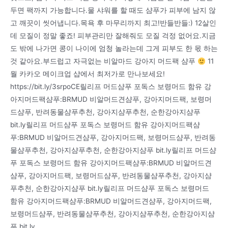
두면 팩까지 가능합니다.물 샤워를 할 때도 샴푸가 피부에 남지 않
고 깨끗이 씻어냅니다.목욕 후 마무리까지 최고!반들반들:) 12살인
데 모질이 정말 좋죠! 피부관리만 잘해줘도 모질 걱정 없어요.지금
도 밖에 나가면 콩이 나이에 엄청 놀라는데 그게 피부도 한 몫 하는
것 같아요.부드럽고 자극없는 비알마드 강아지 머드팩 샴푸
11
월 카카오 메이크업 샵에서 최저가로 만나보세요!
https://bit.ly/3srpoCE릴리프 머드샴푸 포독스 보령머드 함유 강
아지머드팩샴푸:BRMUD 비알머드견샴푸, 강아지머드팩, 보령머
드샴푸, 반려동물샴푸추천, 강아지샴푸추천, 순한강아지샴푸
bit.ly릴리프 머드샴푸 포독스 보령머드 함유 강아지머드팩샴
푸:BRMUD 비알머드견샴푸, 강아지머드팩, 보령머드샴푸, 반려동
물샴푸추천, 강아지샴푸추천, 순한강아지샴푸 bit.ly릴리프 머드샴
푸 포독스 보령머드 함유 강아지머드팩샴푸:BRMUD 비알머드견
샴푸, 강아지머드팩, 보령머드샴푸, 반려동물샴푸추천, 강아지샴
푸추천, 순한강아지샴푸 bit.ly릴리프 머드샴푸 포독스 보령머드
함유 강아지머드팩샴푸:BRMUD 비알머드견샴푸, 강아지머드팩,
보령머드샴푸, 반려동물샴푸추천, 강아지샴푸추천, 순한강아지샴
푸 bit.ly