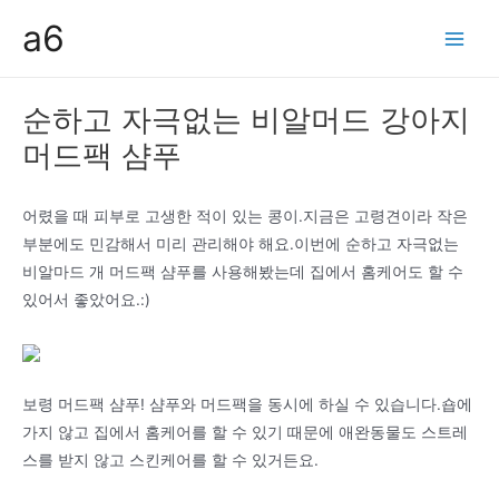
콘
a6
텐
Main
츠
Men
로
순하고 자극없는 비알머드 강아지
건
머드팩 샴푸
너
뛰
기
어렸을 때 피부로 고생한 적이 있는 콩이.지금은 고령견이라 작은
부분에도 민감해서 미리 관리해야 해요.이번에 순하고 자극없는
비알마드 개 머드팩 샴푸를 사용해봤는데 집에서 홈케어도 할 수
있어서 좋았어요.:)
보령 머드팩 샴푸! 샴푸와 머드팩을 동시에 하실 수 있습니다.숍에
가지 않고 집에서 홈케어를 할 수 있기 때문에 애완동물도 스트레
스를 받지 않고 스킨케어를 할 수 있거든요.