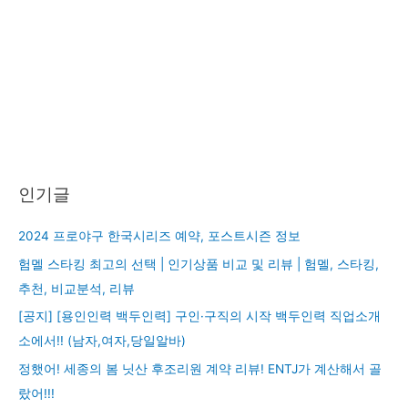
인기글
2024 프로야구 한국시리즈 예약, 포스트시즌 정보
험멜 스타킹 최고의 선택 | 인기상품 비교 및 리뷰 | 험멜, 스타킹,
추천, 비교분석, 리뷰
[공지] [용인인력 백두인력] 구인·구직의 시작 백두인력 직업소개
소에서!! (남자,여자,당일알바)
정했어! 세종의 봄 닛산 후조리원 계약 리뷰! ENTJ가 계산해서 골
랐어!!!