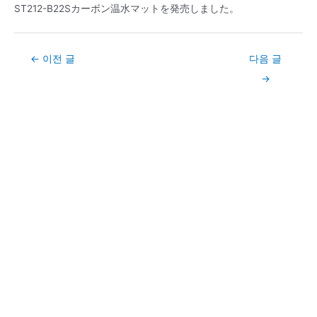
ST212-B22Sカーボン温水マットを発売しました。
Post
←
이전 글
다음 글
navigation
→