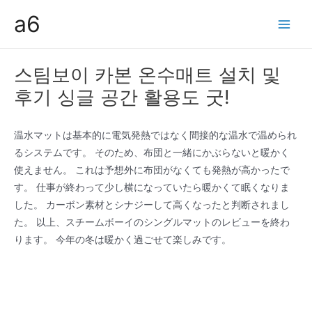
콘
a6
텐
Main
츠
Men
로
스팀보이 카본 온수매트 설치 및
건
후기 싱글 공간 활용도 굿!
너
뛰
기
温水マットは基本的に電気発熱ではなく間接的な温水で温められ
るシステムです。 そのため、布団と一緒にかぶらないと暖かく
使えません。 これは予想外に布団がなくても発熱が高かったで
す。 仕事が終わって少し横になっていたら暖かくて眠くなりま
した。 カーボン素材とシナジーして高くなったと判断されまし
た。 以上、スチームボーイのシングルマットのレビューを終わ
ります。 今年の冬は暖かく過ごせて楽しみです。