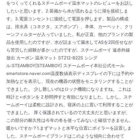
をつくってくれるスチームボーイ温水マットのレビューをお話し
したいと思います。2.装備から水が流れるように湖を接続しま
す。3.電源コンセントに接続して電源を押します。製品の構成
は、排水具（コネクタ、エアポンプ）、本体、カーペット、クリ
ーンフィルターが入っていました。私が正直、他のブランドの製
品を使用したのですが、水が詰まって漏水してASを2回任せなが
ら苦労した経験が多かったのですが。スチームボーイ 遠赤外線
放出 カーボン 温水マット ST212-B22S シング
ル:STEAMBOY[STEAMBOY] スチームボーイ本社公式モール
smartstore.naver.com温度数値表示ディスプレイの下には予約や
加熱などを表示し、現在の機器の状態をモニタリングすることが
できました。 少し難しいのはロック機能になりますね。 これは
時計と+ボタンを 2 秒間押すと有効になりました。しかし、スチ
ームボーイは柔軟に設計され、寝床の上に置いて利用することが
できました。 厚く保護されているので大丈夫だと思いますが、
この部分の耐久性は今年の冬を使ってみないと確信できません。
暖かいですか？1.まずマットと水平な位置にボイラーを設置しま
した。スチームボーイブランドはこのような傾向に合わせて