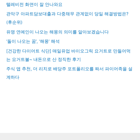
텔레비전 화면이 잘 안나와요
관악구 아파트담보대출과 다중채무 관계없이 당일 해결방법은?
(후순위)
유명 연예인이 나오는 해몽의 의미를 알아보겠습니다
‘돌이 나오는 꿈’, ‘해몽’ 해석
[건강한 다이어트 식단] 매일유업 바이오그릭 요거트로 만들어먹
는 요거트볼~ 내돈으로 산 정직한 후기
주식 앱 추천, 더 리치로 배당주 포트폴리오를 짜서 파이어족을 설
계하다