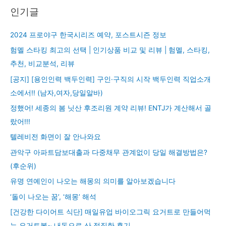
인기글
2024 프로야구 한국시리즈 예약, 포스트시즌 정보
험멜 스타킹 최고의 선택 | 인기상품 비교 및 리뷰 | 험멜, 스타킹,
추천, 비교분석, 리뷰
[공지] [용인인력 백두인력] 구인·구직의 시작 백두인력 직업소개
소에서!! (남자,여자,당일알바)
정했어! 세종의 봄 닛산 후조리원 계약 리뷰! ENTJ가 계산해서 골
랐어!!!
텔레비전 화면이 잘 안나와요
관악구 아파트담보대출과 다중채무 관계없이 당일 해결방법은?
(후순위)
유명 연예인이 나오는 해몽의 의미를 알아보겠습니다
‘돌이 나오는 꿈’, ‘해몽’ 해석
[건강한 다이어트 식단] 매일유업 바이오그릭 요거트로 만들어먹
는 요거트볼~ 내돈으로 산 정직한 후기