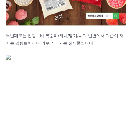
두번째로는 팝핑보바 복숭아/리치/딸기/사과 입안에서 과즙이 터
지는 팝핑보바라니 너무 기대되는 신제품입니다.