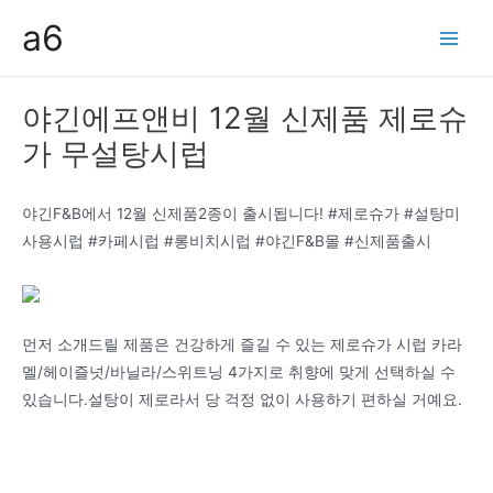
콘
a6
텐
Main
츠
Men
로
야긴에프앤비 12월 신제품 제로슈
건
가 무설탕시럽
너
뛰
기
야긴F&B에서 12월 신제품2종이 출시됩니다! #제로슈가 #설탕미
사용시럽 #카페시럽 #롱비치시럽 #야긴F&B몰 #신제품출시
먼저 소개드릴 제품은 건강하게 즐길 수 있는 제로슈가 시럽 카라
멜/헤이즐넛/바닐라/스위트닝 4가지로 취향에 맞게 선택하실 수
있습니다.설탕이 제로라서 당 걱정 없이 사용하기 편하실 거예요.