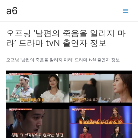
콘
a6
텐
Main
츠
Men
로
오프닝 ‘남편의 죽음을 알리지 마
건
라’ 드라마 tvN 출연자 정보
너
뛰
기
오프닝 ‘남편의 죽음을 알리지 마라’ 드라마 tvN 출연자 정보