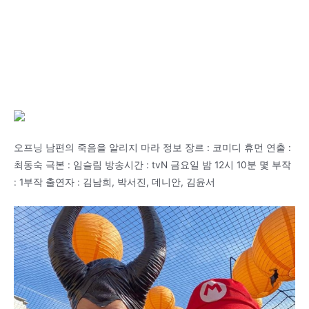
오프닝 남편의 죽음을 알리지 마라 정보 장르 : 코미디 휴먼 연출 :
최동숙 극본 : 임슬림 방송시간 : tvN 금요일 밤 12시 10분 몇 부작
: 1부작 출연자 : 김남희, 박서진, 데니안, 김윤서