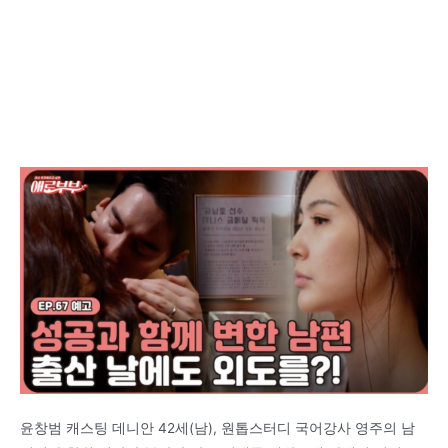
윤창범 캐스팅 데니안 42세(남), 원톱스터디 국어강사 영주의 남