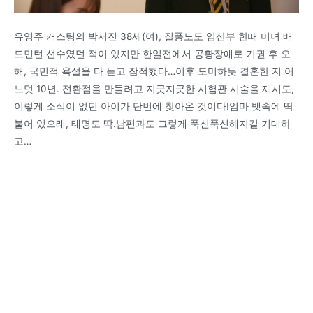
유영주 캐스팅의 박서진 38세(여), 질풍노도 임산부 한때 미녀 배
드민턴 선수였던 적이 있지만 한일전에서 공황장애로 기권 후 오
해, 국민적 욕설을 다 듣고 잠적했다…이후 도미하듯 결혼한 지 어
느덧 10년. 전환점을 만들려고 지긋지긋한 시험관 시술을 재시도,
이렇게 소식이 없던 아이가 단번에 찾아온 것이다!엄마 뱃속에 딱
붙어 있으래, 태명도 딱.남편과도 그렇게 푹신푹신해지길 기대하
고…