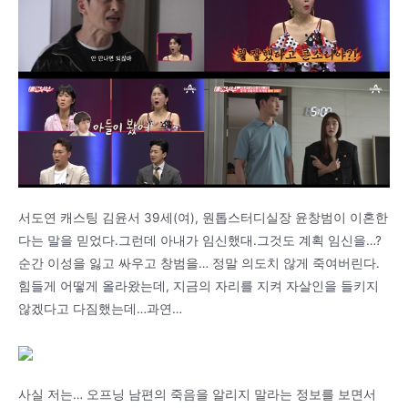
서도연 캐스팅 김윤서 39세(여), 원톱스터디실장 윤창범이 이혼한
다는 말을 믿었다.그런데 아내가 임신했대.그것도 계획 임신을…?
순간 이성을 잃고 싸우고 창범을… 정말 의도치 않게 죽여버린다.
힘들게 어떻게 올라왔는데, 지금의 자리를 지켜 자살인을 들키지
않겠다고 다짐했는데…과연…
사실 저는… 오프닝 남편의 죽음을 알리지 말라는 정보를 보면서