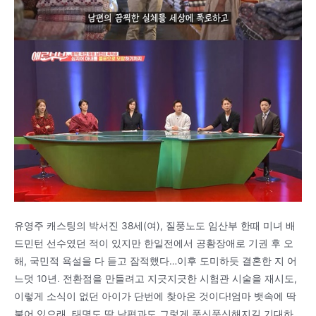
유영주 캐스팅의 박서진 38세(여), 질풍노도 임산부 한때 미녀 배
드민턴 선수였던 적이 있지만 한일전에서 공황장애로 기권 후 오
해, 국민적 욕설을 다 듣고 잠적했다…이후 도미하듯 결혼한 지 어
느덧 10년. 전환점을 만들려고 지긋지긋한 시험관 시술을 재시도,
이렇게 소식이 없던 아이가 단번에 찾아온 것이다!엄마 뱃속에 딱
붙어 있으래, 태명도 딱.남편과도 그렇게 푹신푹신해지길 기대하