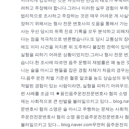
지나치게 강조하는 것은 자칫하면 반성의 태도가 부족하
려하고 주장해야 합니다.그러나 이러한 실무 경험이 부족
법리적으로 조사하고 주장하는 것은 매우 어려운 게 사실
장하기 위해서는 형사 전문 변호사의 도움을 통해서 가는
사는 우선 당시의 위쪽 진료 기록을 모두 분석하고 피해자
다는 점을 적극적으로 변론했습니다.또 당시 교통상의 장
에도 이미 사건을 저지른 뒤 도주하다 붙잡힌 전력이 있어
실형을 피하기 어려운 상황이었지만.그러나 형사 전문 변
습니다.한 조사에 따르면 음주 운행의 재범률은 꽤 높은 
니는 술을 마시고 핸들을 잡은 경험 자체가 처음의 경우는
다.음주 운전 처벌 기준은 혈중 알코올 농도 상습성의 유
적발된 경험이 있는 사람이라면, 실형을 피하기 어려우므로
련 사례를 조금 더 ★용인음주운전전문변호사 혐의 소명
제는 사회적으로 큰 반발을 불러일으키고 있다… blog.
문변호사 혐의 소명은 술 마시고 주행하는 문제는 사회적으로
주운전전문변호사 혐의 소명 용인음주운전전문변호사 혐의
불러일으키고 있다… blog.naver.com무면허 음주운