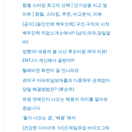
험멜 스타킹 최고의 선택 | 인기상품 비교 및
리뷰 | 험멜, 스타킹, 추천, 비교분석, 리뷰
[공지] [용인인력 백두인력] 구인·구직의 시작
백두인력 직업소개소에서!! (남자,여자,당일알
바)
정했어! 세종의 봄 닛산 후조리원 계약 리뷰!
ENTJ가 계산해서 골랐어!!!
텔레비전 화면이 잘 안나와요
관악구 아파트담보대출과 다중채무 관계없이
당일 해결방법은? (후순위)
유명 연예인이 나오는 해몽의 의미를 알아보
겠습니다
‘돌이 나오는 꿈’, ‘해몽’ 해석
[건강한 다이어트 식단] 매일유업 바이오그릭