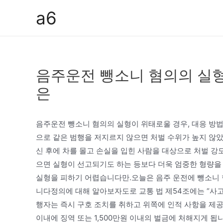
콘
a6
텐
츠
로
건
음주운전 뺑소니 혐의의 실형
너
뛰
은
기
음주운전 뺑소니 혐의의 실형이 위태로울 경우, 대응 방
으로 같은 범행을 저지르지 않으면 처벌 수위가 높지 않
신 후에 차를 몰고 손실을 입힌 사람을 대상으로 처벌 강
으면 실형이 선고되기도 하는 등보다 더욱 엄중한 형량을
실형을 피하기 어렵습니다만.오늘은 음주 운전에 뺑소니 
니다정의에 대해 알아보자도로 교통 법 제54조에는 “사
행자는 즉시 구호 조치를 취하고 위쪽에 인적 사항을 제공
이내에 징역 또는 1,500만원 이내의 벌금에 처해지게 됩