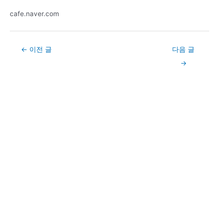
cafe.naver.com
Post
←
이전 글
다음 글
navigation
→