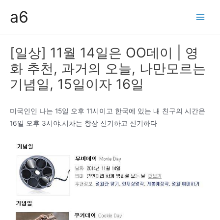
콘
a6
텐
Main
츠
Men
로
[일상] 11월 14일은 OO데이 | 영
건
화 추천, 과거의 오늘, 나만모르는
너
뛰
기념일, 15일이자 16일
기
미국인인 나는 15일 오후 11시이고 한국에 있는 내 친구의 시간은
16일 오후 3시야.시차는 항상 신기하고 신기하다