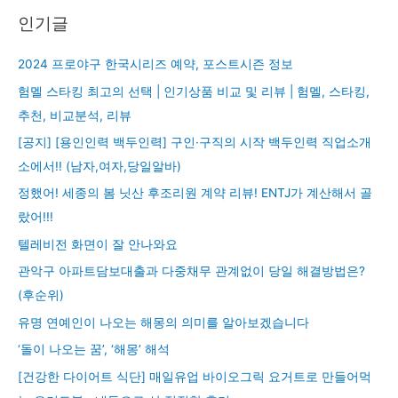
인기글
2024 프로야구 한국시리즈 예약, 포스트시즌 정보
험멜 스타킹 최고의 선택 | 인기상품 비교 및 리뷰 | 험멜, 스타킹,
추천, 비교분석, 리뷰
[공지] [용인인력 백두인력] 구인·구직의 시작 백두인력 직업소개
소에서!! (남자,여자,당일알바)
정했어! 세종의 봄 닛산 후조리원 계약 리뷰! ENTJ가 계산해서 골
랐어!!!
텔레비전 화면이 잘 안나와요
관악구 아파트담보대출과 다중채무 관계없이 당일 해결방법은?
(후순위)
유명 연예인이 나오는 해몽의 의미를 알아보겠습니다
‘돌이 나오는 꿈’, ‘해몽’ 해석
[건강한 다이어트 식단] 매일유업 바이오그릭 요거트로 만들어먹