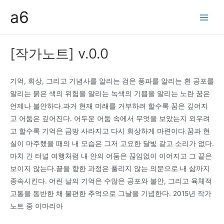
콘
a6
텐
Main
츠
Men
로
[작가노트] v.0.0
건
너
뛰
기억, 회상, 그리고 기념사를 알리는 검은 풍파를 알리는 흰 공포를
기
알리는 붉은 색의 위험을 알리는 녹색의 기쁨을 알리는 노란 꿈은
언제나 불안하다.과거 현재 미래를 거부하려 할수록 꿈은 깊어지
고 어둠은 깊어진다. 어두운 어둠 속에서 무엇을 보았는지 외우려
고 할수록 기억은 금방 사라지고 다시 회상하게 마련이다.꿈과 현
실이 마주했을 때의 내 모습은 그저 고요한 달빛 같고 소리가 없다.
마치 긴 터널 여행처럼 내 안의 어둠은 끊임없이 이어지고 그 끝은
보이지 않는다.끝을 향한 과정은 풀리지 않는 의문으로 내 삶까지
종속시킨다. 어린 날의 기억은 수많은 공포와 불안, 그리고 육체적
고통을 동반한 채 불편한 추억으로 그날을 기념한다. 2015년 작가
노트 중 이마리아