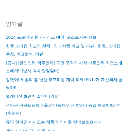
인기글
2024 프로야구 한국시리즈 예약, 포스트시즌 정보
험멜 스타킹 최고의 선택 | 인기상품 비교 및 리뷰 | 험멜, 스타킹,
추천, 비교분석, 리뷰
[공지] [용인인력 백두인력] 구인·구직의 시작 백두인력 직업소개
소에서!! (남자,여자,당일알바)
정했어! 세종의 봄 닛산 후조리원 계약 리뷰! ENTJ가 계산해서 골
랐어!!!
텔레비전 화면이 잘 안나와요
관악구 아파트담보대출과 다중채무 관계없이 당일 해결방법은?
(후순위)
유명 연예인이 나오는 해몽의 의미를 알아보겠습니다
‘돌이 나오는 꿈’, ‘해몽’ 해석