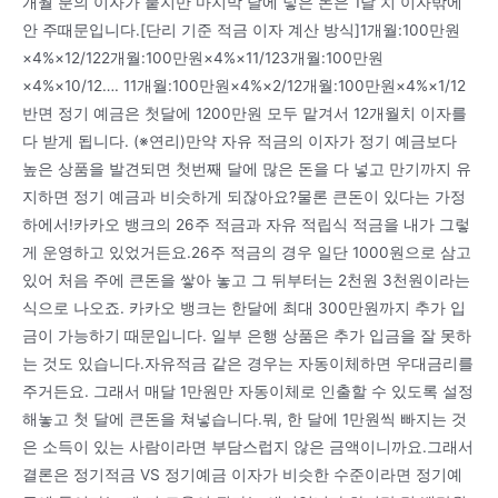
개월 분의 이자가 붙지만 마지막 달에 넣은 돈은 1달 치 이자밖에
안 주때문입니다.[단리 기준 적금 이자 계산 방식]1개월:100만원
×4%×12/122개월:100만원×4%×11/123개월:100만원
×4%×10/12…. 11개월:100만원×4%×2/12개월:100만원×4%×1/12
반면 정기 예금은 첫달에 1200만원 모두 맡겨서 12개월치 이자를
다 받게 됩니다. (※연리)만약 자유 적금의 이자가 정기 예금보다
높은 상품을 발견되면 첫번째 달에 많은 돈을 다 넣고 만기까지 유
지하면 정기 예금과 비슷하게 되잖아요?물론 큰돈이 있다는 가정
하에서!카카오 뱅크의 26주 적금과 자유 적립식 적금을 내가 그렇
게 운영하고 있었거든요.26주 적금의 경우 일단 1000원으로 삼고
있어 처음 주에 큰돈을 쌓아 놓고 그 뒤부터는 2천원 3천원이라는
식으로 나오죠. 카카오 뱅크는 한달에 최대 300만원까지 추가 입
금이 가능하기 때문입니다. 일부 은행 상품은 추가 입금을 잘 못하
는 것도 있습니다.자유적금 같은 경우는 자동이체하면 우대금리를
주거든요. 그래서 매달 1만원만 자동이체로 인출할 수 있도록 설정
해놓고 첫 달에 큰돈을 쳐넣습니다.뭐, 한 달에 1만원씩 빠지는 것
은 소득이 있는 사람이라면 부담스럽지 않은 금액이니까요.그래서
결론은 정기적금 VS 정기예금 이자가 비슷한 수준이라면 정기예