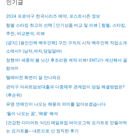
인기글
2024 프로야구 한국시리즈 예약, 포스트시즌 정보
험멜 스타킹 최고의 선택 | 인기상품 비교 및 리뷰 | 험멜, 스타킹,
추천, 비교분석, 리뷰
[공지] [용인인력 백두인력] 구인·구직의 시작 백두인력 직업소개
소에서!! (남자,여자,당일알바)
정했어! 세종의 봄 닛산 후조리원 계약 리뷰! ENTJ가 계산해서 골
랐어!!!
텔레비전 화면이 잘 안나와요
관악구 아파트담보대출과 다중채무 관계없이 당일 해결방법은?
(후순위)
유명 연예인이 나오는 해몽의 의미를 알아보겠습니다
‘돌이 나오는 꿈’, ‘해몽’ 해석
[건강한 다이어트 식단] 매일유업 바이오그릭 요거트로 만들어먹
는 요거트볼~ 내돈으로 산 정직한 후기