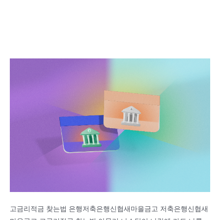
고금리적금 찾는법 은행저축은행신협새마을금고 저축은행신협새