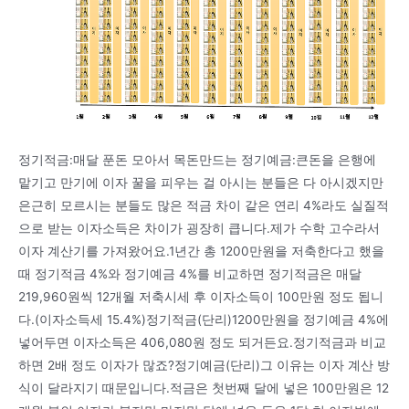
정기적금:매달 푼돈 모아서 목돈만드는 정기예금:큰돈을 은행에
맡기고 만기에 이자 꿀을 피우는 걸 아시는 분들은 다 아시겠지만
은근히 모르시는 분들도 많은 적금 차이 같은 연리 4%라도 실질적
으로 받는 이자소득은 차이가 굉장히 큽니다.제가 수학 고수라서
이자 계산기를 가져왔어요.1년간 총 1200만원을 저축한다고 했을
때 정기적금 4%와 정기예금 4%를 비교하면 정기적금은 매달
219,960원씩 12개월 저축시세 후 이자소득이 100만원 정도 됩니
다.(이자소득세 15.4%)정기적금(단리)1200만원을 정기예금 4%에
넣어두면 이자소득은 406,080원 정도 되거든요.정기적금과 비교
하면 2배 정도 이자가 많죠?정기예금(단리)그 이유는 이자 계산 방
식이 달라지기 때문입니다.적금은 첫번째 달에 넣은 100만원은 12