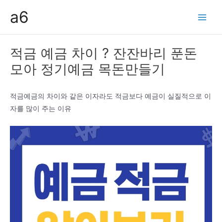
콘
a6
텐
Main
츠
Men
로
적금 예금 차이 ? 잔잔바리 푼돈
건
모아 정기예금 목돈만들기
너
뛰
기
적금예금의 차이와 같은 이자라도 적금보다 예금이 실질적으로 이
자를 많이 주는 이유