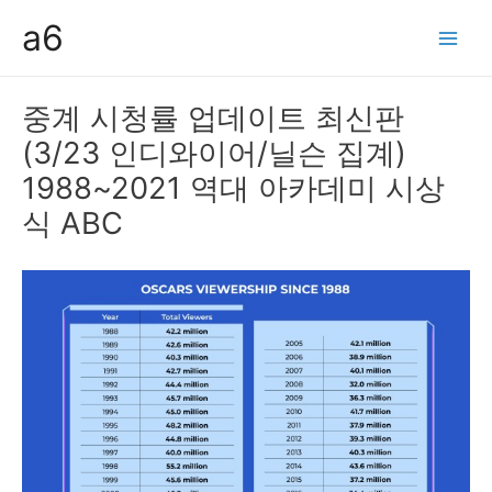
콘
a6
텐
Main
츠
Men
로
중계 시청률 업데이트 최신판
건
(3/23 인디와이어/닐슨 집계)
너
뛰
1988~2021 역대 아카데미 시상
기
식 ABC