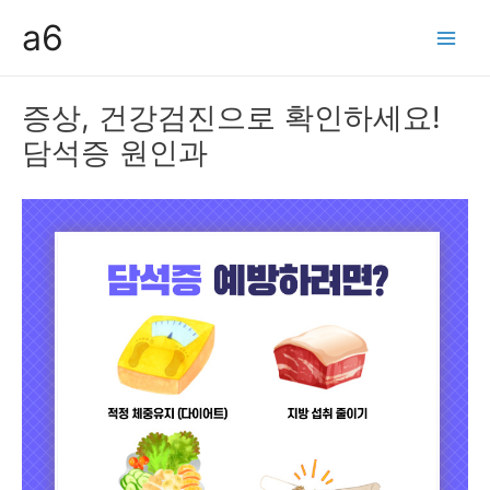
콘
a6
텐
Main
츠
Men
로
증상, 건강검진으로 확인하세요!
건
담석증 원인과
너
뛰
기