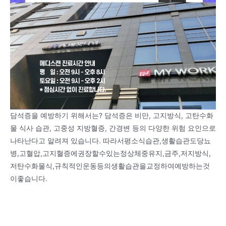
담석증을 예방하기 위해서는? 담석증은 비만, 고지방식, 고탄수화
물 식사 습관, 고중성 지방혈증, 간경변 등의 다양한 위험 요인으로
나타난다고 알려져 있습니다. 따라서평소식습관,생활습관도당뇨
병,고혈압,고지혈증에권장할수있는정상체중유지,금주,저지방식,
저탄수화물식,규칙적인운동등의생활습관을교정하여예방하는것
이좋습니다.