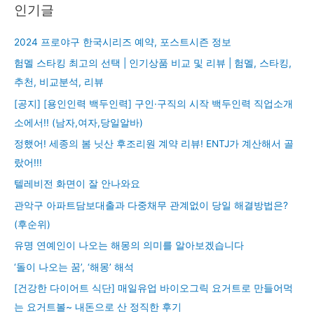
인기글
2024 프로야구 한국시리즈 예약, 포스트시즌 정보
험멜 스타킹 최고의 선택 | 인기상품 비교 및 리뷰 | 험멜, 스타킹,
추천, 비교분석, 리뷰
[공지] [용인인력 백두인력] 구인·구직의 시작 백두인력 직업소개
소에서!! (남자,여자,당일알바)
정했어! 세종의 봄 닛산 후조리원 계약 리뷰! ENTJ가 계산해서 골
랐어!!!
텔레비전 화면이 잘 안나와요
관악구 아파트담보대출과 다중채무 관계없이 당일 해결방법은?
(후순위)
유명 연예인이 나오는 해몽의 의미를 알아보겠습니다
‘돌이 나오는 꿈’, ‘해몽’ 해석
[건강한 다이어트 식단] 매일유업 바이오그릭 요거트로 만들어먹
는 요거트볼~ 내돈으로 산 정직한 후기