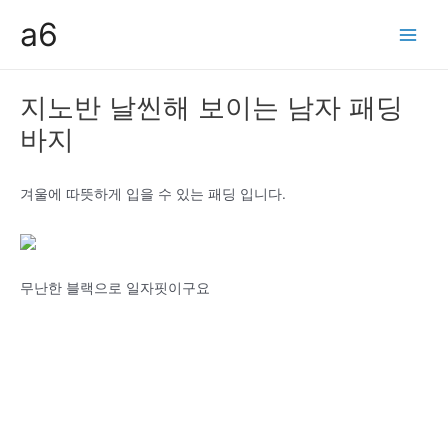
콘
a6
텐
Main
츠
Men
로
지노반 날씬해 보이는 남자 패딩
건
바지
너
뛰
기
겨울에 따뜻하게 입을 수 있는 패딩 입니다.
무난한 블랙으로 일자핏이구요