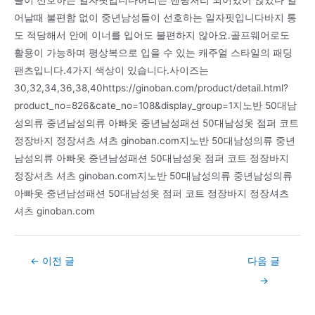
들이 선호하는 일자핏입니다허리는 밴딩처리 되어있어 앉았다 일
어날때 불편함 없이 중년남성들이 선호하는 일자핏입니다바지 통
도 적당해서 안에 이너를 입어도 불편하지 않아요.골프웨어로도
활용이 가능하며 평상복으로 입을 수 있는 캐주얼 스타일의 패딩
팬츠입니다.4가지 색상이 있습니다.사이즈는
30,32,34,36,38,40https://ginoban.com/product/detail.html?
product_no=826&cate_no=108&display_group=1지노반 50대남
성의류 중년남성의류 아빠옷 중년남성패션 50대남성옷 점퍼 코트
정장바지 정장셔츠 셔츠 ginoban.com지노반 50대남성의류 중년
남성의류 아빠옷 중년남성패션 50대남성옷 점퍼 코트 정장바지
정장셔츠 셔츠 ginoban.com지노반 50대남성의류 중년남성의류
아빠옷 중년남성패션 50대남성옷 점퍼 코트 정장바지 정장셔츠
셔츠 ginoban.com
Post
←
이전 글
다음 글
navigation
→