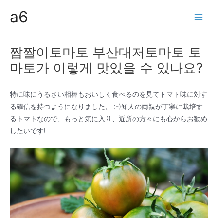
콘
a6
텐
Main
츠
Men
로
짭짤이토마토 부산대저토마토 토
건
마토가 이렇게 맛있을 수 있나요?
너
뛰
기
特に味にうるさい相棒もおいしく食べるのを見てトマト味に対す
る確信を持つようになりました。 :-)知人の両親が丁寧に栽培す
るトマトなので、もっと気に入り、近所の方々にも心からお勧め
したいです!