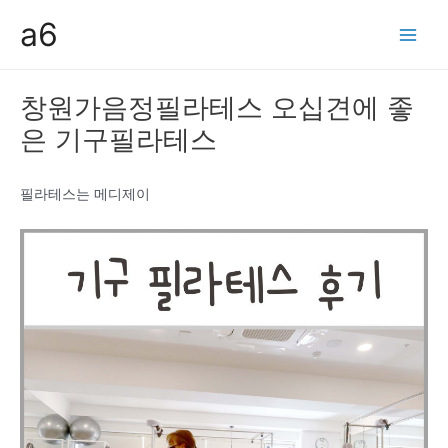
콘
a6
텐
Main
츠
Men
로
창원가음정필라테스 오십견에 좋
건
은 기구필라테스
너
뛰
기
필라테스는 메디제이