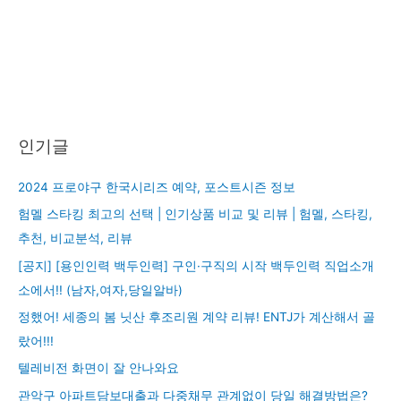
인기글
2024 프로야구 한국시리즈 예약, 포스트시즌 정보
험멜 스타킹 최고의 선택 | 인기상품 비교 및 리뷰 | 험멜, 스타킹,
추천, 비교분석, 리뷰
[공지] [용인인력 백두인력] 구인·구직의 시작 백두인력 직업소개
소에서!! (남자,여자,당일알바)
정했어! 세종의 봄 닛산 후조리원 계약 리뷰! ENTJ가 계산해서 골
랐어!!!
텔레비전 화면이 잘 안나와요
관악구 아파트담보대출과 다중채무 관계없이 당일 해결방법은?