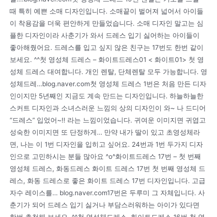
때 특히 예쁜 소매 디자인입니다. 소매끝이 벌어져 넓어서 아이들
이 착용감을 더욱 편안하게 만들었습니다. 소매 디자인 말고는 심
플한 디자인이라 사춘기가 와서 드레스 입기 싫어하는 아이들이
좋아해줬어요. 드레스를 입고 싶지 않은 친구는 17번도 한번 같이
보세요. ^^첫 영성체 드레스 – 화이트드레스01 < 화이트01> 첫 영
성체 드레스 대여합니다. 개인 렌탈, 단체렌탈 모두 가능합니다. 영
성체드레…blog.naver.com첫 영성체 드레스 1번은 처음 만든 디자
인이지만 5년째인 지금도 계속 만드는 디자인입니다. 하늘하늘한
스커트 디자인과 소녀스러운 느낌의 상의 디자인이 와~ 나 드디어
“드레스” 입었어~!! 라는 느낌이었습니다. 귀여운 이미지면 귀엽고
성숙한 이미지면 또 단정하게… 만약 내가 딸이 있고 초영성체라
면, 나는 이 1번 디자인을 입히고 싶어요. 24번과 1번 두가지 디자
인으로 고민하시는 분들 많아요 ^o^화이트드레스 17번 – 첫 번째
영성체 드레스, 화동드레스 화이트 드레스 17번 첫 번째 영성체 드
레스, 화동 드레스로 좋은 화이트 드레스 17번 디자인입니다. 고급
자수 레이스를… blog.naver.com17번은 두루미 그 자체입니다. 사
춘기가 되어 드레스 입기 싫거나 부담스러워하는 아이가 있다면
한번 추천해 보세요. ^^첫 영성체드레스, 화이트드레스 16번 첫 영