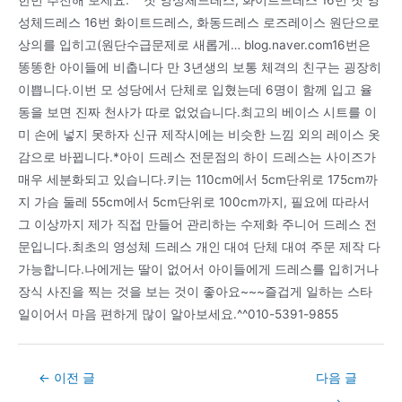
성체드레스 16번 화이트드레스, 화동드레스 로즈레이스 원단으로
상의를 입히고(원단수급문제로 새롭게… blog.naver.com16번은
똥똥한 아이들에 비춥니다 만 3년생의 보통 체격의 친구는 굉장히
이쁩니다.이번 모 성당에서 단체로 입혔는데 6명이 함께 입고 율
동을 보면 진짜 천사가 따로 없었습니다.최고의 베이스 시트를 이
미 손에 넣지 못하자 신규 제작시에는 비슷한 느낌 외의 레이스 옷
감으로 바뀝니다.*아이 드레스 전문점의 하이 드레스는 사이즈가
매우 세분화되고 있습니다.키는 110cm에서 5cm단위로 175cm까
지 가슴 둘레 55cm에서 5cm단위로 100cm까지, 필요에 따라서
그 이상까지 제가 직접 만들어 관리하는 수제화 주니어 드레스 전
문입니다.최초의 영성체 드레스 개인 대여 단체 대여 주문 제작 다
가능합니다.나에게는 딸이 없어서 아이들에게 드레스를 입히거나
장식 사진을 찍는 것을 보는 것이 좋아요~~~즐겁게 일하는 스타
일이어서 마음 편하게 많이 알아보세요.^^010-5391-9855
Post
←
이전 글
다음 글
navigation