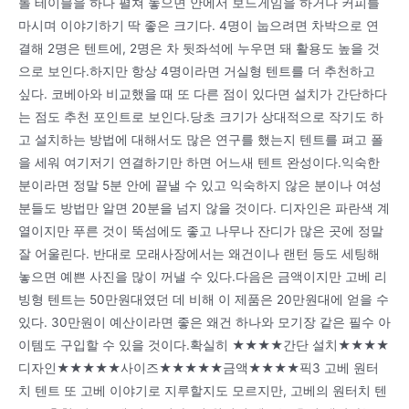
롤 테이블을 하나 펼쳐 놓으면 안에서 보드게임을 하거나 커피를
마시며 이야기하기 딱 좋은 크기다. 4명이 눕으려면 차박으로 연
결해 2명은 텐트에, 2명은 차 뒷좌석에 누우면 돼 활용도 높을 것
으로 보인다.하지만 항상 4명이라면 거실형 텐트를 더 추천하고
싶다. 코베아와 비교했을 때 또 다른 점이 있다면 설치가 간단하다
는 점도 추천 포인트로 보인다.당초 크기가 상대적으로 작기도 하
고 설치하는 방법에 대해서도 많은 연구를 했는지 텐트를 펴고 폴
을 세워 여기저기 연결하기만 하면 어느새 텐트 완성이다.익숙한
분이라면 정말 5분 안에 끝낼 수 있고 익숙하지 않은 분이나 여성
분들도 방법만 알면 20분을 넘지 않을 것이다. 디자인은 파란색 계
열이지만 푸른 것이 뚝섬에도 좋고 나무나 잔디가 많은 곳에 정말
잘 어울린다. 반대로 모래사장에서는 왜건이나 랜턴 등도 세팅해
놓으면 예쁜 사진을 많이 꺼낼 수 있다.다음은 금액이지만 고베 리
빙형 텐트는 50만원대였던 데 비해 이 제품은 20만원대에 얻을 수
있다. 30만원이 예산이라면 좋은 왜건 하나와 모기장 같은 필수 아
이템도 구입할 수 있을 것이다.확실히 ★★★★간단 설치★★★★
디자인★★★★★사이즈★★★★★금액★★★★픽3 고베 원터
치 텐트 또 고베 이야기로 지루할지도 모르지만, 고베의 원터치 텐