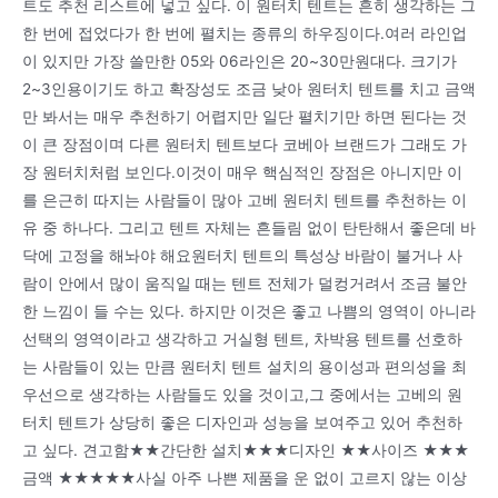
트도 추천 리스트에 넣고 싶다. 이 원터치 텐트는 흔히 생각하는 그
한 번에 접었다가 한 번에 펼치는 종류의 하우징이다.여러 라인업
이 있지만 가장 쓸만한 05와 06라인은 20~30만원대다. 크기가
2~3인용이기도 하고 확장성도 조금 낮아 원터치 텐트를 치고 금액
만 봐서는 매우 추천하기 어렵지만 일단 펼치기만 하면 된다는 것
이 큰 장점이며 다른 원터치 텐트보다 코베아 브랜드가 그래도 가
장 원터치처럼 보인다.이것이 매우 핵심적인 장점은 아니지만 이
를 은근히 따지는 사람들이 많아 고베 원터치 텐트를 추천하는 이
유 중 하나다. 그리고 텐트 자체는 흔들림 없이 탄탄해서 좋은데 바
닥에 고정을 해놔야 해요원터치 텐트의 특성상 바람이 불거나 사
람이 안에서 많이 움직일 때는 텐트 전체가 덜컹거려서 조금 불안
한 느낌이 들 수는 있다. 하지만 이것은 좋고 나쁨의 영역이 아니라
선택의 영역이라고 생각하고 거실형 텐트, 차박용 텐트를 선호하
는 사람들이 있는 만큼 원터치 텐트 설치의 용이성과 편의성을 최
우선으로 생각하는 사람들도 있을 것이고,그 중에서는 고베의 원
터치 텐트가 상당히 좋은 디자인과 성능을 보여주고 있어 추천하
고 싶다. 견고함★★간단한 설치★★★디자인 ★★사이즈 ★★★
금액 ★★★★★사실 아주 나쁜 제품을 운 없이 고르지 않는 이상