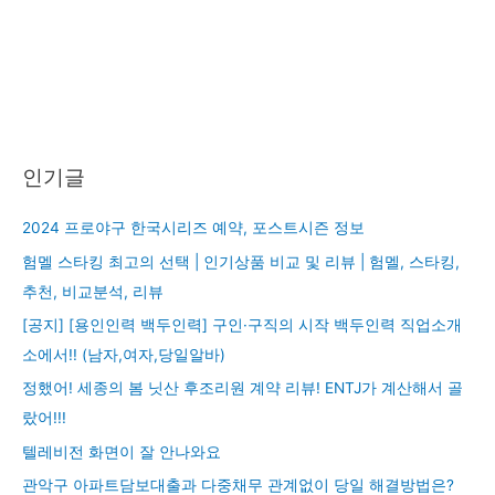
인기글
2024 프로야구 한국시리즈 예약, 포스트시즌 정보
험멜 스타킹 최고의 선택 | 인기상품 비교 및 리뷰 | 험멜, 스타킹,
추천, 비교분석, 리뷰
[공지] [용인인력 백두인력] 구인·구직의 시작 백두인력 직업소개
소에서!! (남자,여자,당일알바)
정했어! 세종의 봄 닛산 후조리원 계약 리뷰! ENTJ가 계산해서 골
랐어!!!
텔레비전 화면이 잘 안나와요
관악구 아파트담보대출과 다중채무 관계없이 당일 해결방법은?