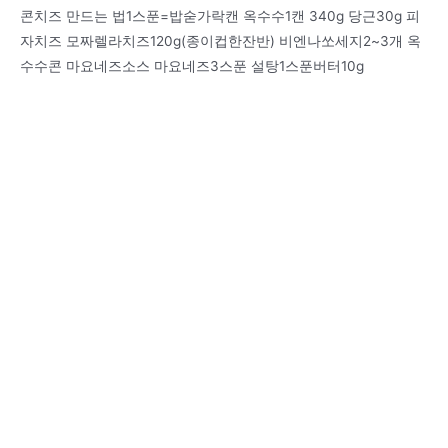
콘치즈 만드는 법1스푼=밥숟가락캔 옥수수1캔 340g 당근30g 피
자치즈 모짜렐라치즈120g(종이컵한잔반) 비엔나쏘세지2~3개 옥
수수콘 마요네즈소스 마요네즈3스푼 설탕1스푼버터10g