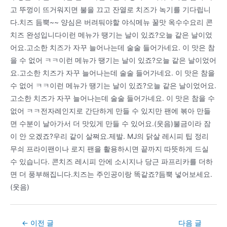
고 뚜껑이 뜨거워지면 불을 끄고 잔열로 치즈가 녹기를 기다립니
다.치즈 듬뿍~~ 양심은 버려둬야할 야식메뉴 꿀맛 옥수수요리 콘
치즈 완성입니다이런 메뉴가 땡기는 날이 있죠?오늘 같은 날이었
어요.고소한 치즈가 자꾸 늘어나는데 술술 들어가네요. 이 맛은 참
을 수 없어 ㅋㅋ이런 메뉴가 땡기는 날이 있죠?오늘 같은 날이었어
요.고소한 치즈가 자꾸 늘어나는데 술술 들어가네요. 이 맛은 참을
수 없어 ㅋㅋ이런 메뉴가 땡기는 날이 있죠?오늘 같은 날이었어요.
고소한 치즈가 자꾸 늘어나는데 술술 들어가네요. 이 맛은 참을 수
없어 ㅋㅋ전자레인지로 간단하게 만들 수 있지만 팬에 볶아 만들
면 수분이 날아가서 더 맛있게 만들 수 있어요.(웃음)불금이라 잠
이 안 오겠죠?우리 같이 살쪄요.제발. MJ의 닭살 레시피 팁 정리
무쇠 프라이팬이나 로지 팬을 활용하시면 끝까지 따뜻하게 드실
수 있습니다. 콘치즈 레시피 안에 소시지나 당근 파프리카를 더하
면 더 풍부해집니다.치즈는 주인공이랑 똑같죠?듬뿍 넣어보세요.
(웃음)
Post
←
이전 글
다음 글