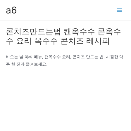
콘
a6
텐
Main
츠
Men
로
콘치즈만드는법 캔옥수수 콘옥수
건
수 요리 옥수수 콘치즈 레시피
너
뛰
기
비오는 날 야식 메뉴, 캔옥수수 요리, 콘치즈 만드는 법, 시원한 맥
주 한 잔과 즐겨보세요.