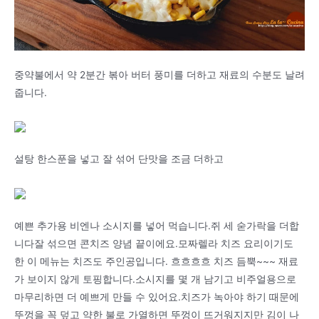
중약불에서 약 2분간 볶아 버터 풍미를 더하고 재료의 수분도 날려
줍니다.
설탕 한스푼을 넣고 잘 섞어 단맛을 조금 더하고
예쁜 추가용 비엔나 소시지를 넣어 먹습니다.쥐 세 숟가락을 더합
니다잘 섞으면 콘치즈 양념 끝이에요.모짜렐라 치즈 요리이기도
한 이 메뉴는 치즈도 주인공입니다. 흐흐흐흐 치즈 듬뿍~~~ 재료
가 보이지 않게 토핑합니다.소시지를 몇 개 남기고 비주얼용으로
마무리하면 더 예쁘게 만들 수 있어요.치즈가 녹아야 하기 때문에
뚜껑을 꼭 덮고 약한 불로 가열하면 뚜껑이 뜨거워지지만 김이 나