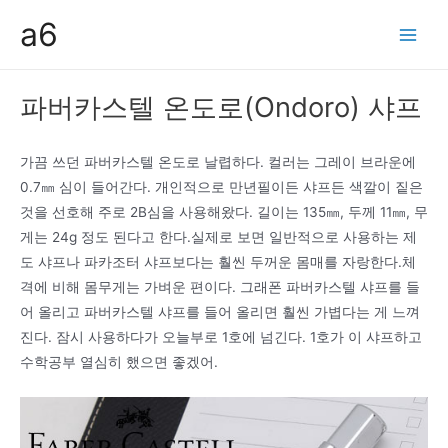
콘
a6
텐
Main
츠
Men
로
파버카스텔 온도로(Ondoro) 샤프
건
너
뛰
가끔 쓰던 파버카스텔 온도로 날렵하다. 컬러는 그레이 브라운에
기
0.7㎜ 심이 들어간다. 개인적으로 만년필이든 샤프든 색깔이 짙은
것을 선호해 주로 2B심을 사용해왔다. 길이는 135㎜, 두께 11㎜, 무
게는 24g 정도 된다고 한다.실제로 보면 일반적으로 사용하는 제
도 샤프나 파카조터 샤프보다는 훨씬 두꺼운 몸매를 자랑한다.체
격에 비해 몸무게는 가벼운 편이다. 그래폰 파버카스텔 샤프를 들
어 올리고 파버카스텔 샤프를 들어 올리면 훨씬 가볍다는 게 느껴
진다. 잠시 사용하다가 오늘부로 1호에 넘긴다. 1호가 이 샤프하고
수학공부 열심히 했으면 좋겠어.