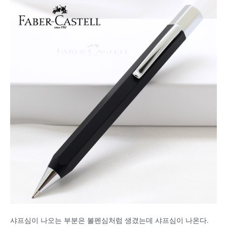
샤프심이 나오는 부분은 볼펜심처럼 생겼는데 샤프심이 나온다.