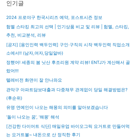
인기글
2024 프로야구 한국시리즈 예약, 포스트시즌 정보
험멜 스타킹 최고의 선택 | 인기상품 비교 및 리뷰 | 험멜, 스타킹,
추천, 비교분석, 리뷰
[공지] [용인인력 백두인력] 구인·구직의 시작 백두인력 직업소개
소에서!! (남자,여자,당일알바)
정했어! 세종의 봄 닛산 후조리원 계약 리뷰! ENTJ가 계산해서 골
랐어!!!
텔레비전 화면이 잘 안나와요
관악구 아파트담보대출과 다중채무 관계없이 당일 해결방법은?
(후순위)
유명 연예인이 나오는 해몽의 의미를 알아보겠습니다
‘돌이 나오는 꿈’, ‘해몽’ 해석
[건강한 다이어트 식단] 매일유업 바이오그릭 요거트로 만들어먹
는 요거트볼~ 내돈으로 산 정직한 후기