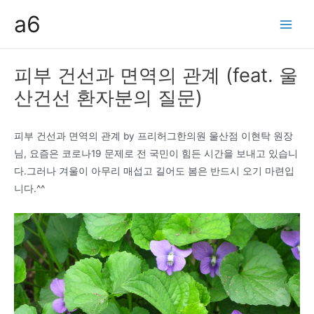
콘
a6
텐
Main
츠
Men
로
피부 건선과 면역의 관계 (feat. 울
건
산건선 환자분의 질문)
너
뛰
기
피부 건선과 면역의 관계 by 프리허그한의원 울산점 이현탁 원장
님, 요즘은 코로나19 문제로 전 국민이 힘든 시간을 보내고 있습니
다.그러나 겨울이 아무리 매섭고 길어도 봄은 반드시 오기 마련입
니다.^^