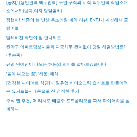
[공지] [용인인력 백두인력] 구인·구직의 시작 백두인력 직업소개
소에서!! (남자,여자,당일알바)
정했어! 세종의 봄 닛산 후조리원 계약 리뷰! ENTJ가 계산해서 골
랐어!!!
텔레비전 화면이 잘 안나와요
관악구 아파트담보대출과 다중채무 관계없이 당일 해결방법은?
(후순위)
유명 연예인이 나오는 해몽의 의미를 알아보겠습니다
‘돌이 나오는 꿈’, ‘해몽’ 해석
[건강한 다이어트 식단] 매일유업 바이오그릭 요거트로 만들어먹
는 요거트볼~ 내돈으로 산 정직한 후기
주식 앱 추천, 더 리치로 배당주 포트폴리오를 짜서 파이어족을 설
계하다