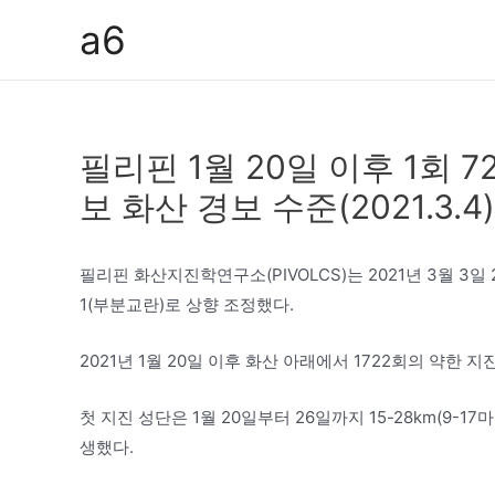
콘
a6
텐
츠
로
건
필리핀 1월 20일 이후 1회 
너
뛰
보 화산 경보 수준(2021.3.4)
기
필리핀 화산지진학연구소(PIVOLCS)는 2021년 3월 3일
1(부분교란)로 상향 조정했다.
2021년 1월 20일 이후 화산 아래에서 1722회의 약한 
첫 지진 성단은 1월 20일부터 26일까지 15-28km(9-
생했다.