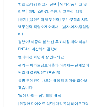
험멜 스타킹 최고의 선택 | 인기상품 비교 및
리뷰 | 험멜, 스타킹, 추천, 비교분석, 리뷰
[공지] [용인인력 백두인력] 구인·구직의 시작
백두인력 직업소개소에서!! (남자,여자,당일알
바)
정했어! 세종의 봄 닛산 후조리원 계약 리뷰!
ENTJ가 계산해서 골랐어!!!
텔레비전 화면이 잘 안나와요
관악구 아파트담보대출과 다중채무 관계없이
당일 해결방법은? (후순위)
유명 연예인이 나오는 해몽의 의미를 알아보
겠습니다
‘돌이 나오는 꿈’, ‘해몽’ 해석
[건강한 다이어트 식단] 매일유업 바이오그릭