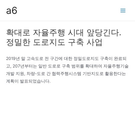
콘
a6
텐
Main
츠
Men
로
확대로 자율주행 시대 앞당긴다.
건
정밀한 도로지도 구축 사업
너
뛰
기
2019년 말 고속도로 전 구간에 대한 정밀도로지도 구축이 완료되
고, 207년부터는 일반 도로로 구축 범위를 확대하여 자율주행기술
개발 지원, 차량-도로 간 협력주행시스템 기반지도로 활용한다는
계획이 발표되었습니다.