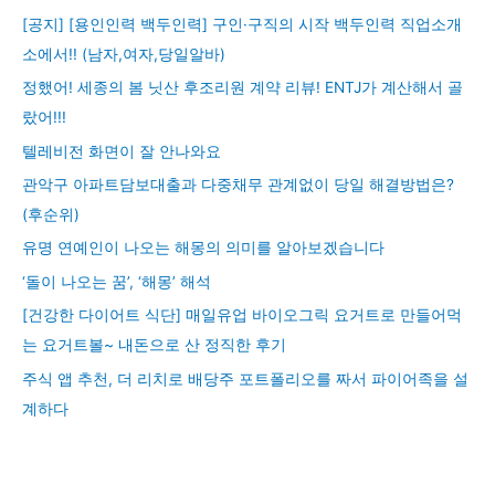
[공지] [용인인력 백두인력] 구인·구직의 시작 백두인력 직업소개
소에서!! (남자,여자,당일알바)
정했어! 세종의 봄 닛산 후조리원 계약 리뷰! ENTJ가 계산해서 골
랐어!!!
텔레비전 화면이 잘 안나와요
관악구 아파트담보대출과 다중채무 관계없이 당일 해결방법은?
(후순위)
유명 연예인이 나오는 해몽의 의미를 알아보겠습니다
‘돌이 나오는 꿈’, ‘해몽’ 해석
[건강한 다이어트 식단] 매일유업 바이오그릭 요거트로 만들어먹
는 요거트볼~ 내돈으로 산 정직한 후기
주식 앱 추천, 더 리치로 배당주 포트폴리오를 짜서 파이어족을 설
계하다