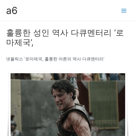
콘
a6
텐
Main
츠
Men
로
훌륭한 성인 역사 다큐멘터리 ‘로
건
마제국’,
너
뛰
기
넷플릭스 ‘로마제국, 훌륭한 어른의 역사 다큐멘터리’