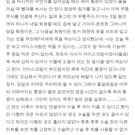
입 좀 마시지만 무언가를 집어삼킬 때는 목의 통증이 있었다.물을
마실 때 빨대를 써서는 안 된다.영양제 링거를 맞고 나서 이제 무통
주사를 연결해 주신다. 밑에 동그란 게 무통주사.이거는 3일 동안
껴야 하니까 내일 퇴원할 때도 집에 달고 가야지.흐흐흐 그러니까
당일 퇴원이든, 그 다음날 퇴원이든 링거 때문에 옷을 셔츠로 입고
가는 것을 추천해!!저녁에 죽을 먹는다고 생각했는데. 나는 오늘 죽
은 되고 아이스크림만 먹을 수 있다는…그것도 밤 10시에 가능!하
루 종일 먹은 것이 없는데, 최초의 식사가 아이스크림이었다(울음)
목 속에 상처가 있어서 지혈에 도움이 되는 찬 음식을 많이 먹는다
고 한다. 아이스크림이 부드럽지만 목에 약간의 통증이 있으니까
그래도 조심해서 먹었다.더 못 먹었는데 배탈이 나지 않도록 일단
정지. 당일의 치약은 무리하게 될 수 있다 그래서 물걸레질로 마무
리.이때까지는 통증이 별로 없었지만 점점 시간이 갈수록 목의 통
증이 심해졌다. 가만히 있어도 쿡쿡? 밤은 잠을 설쳤어……….그리
고 편도 이쪽이 귀와도 연결되어 수술 후 귀이 아플 수 있다고 했지
만 다행히 귀은 아프지 않았다.또 편도 수술을 하면 코도 골수가 있
다고 하지만 다행히 코도 흘리지 않았다.후후 후후 수술 전의 다른
리뷰를 보면 혀를 고정하고 수술하고 수술 후 혀를 사용할 수 없거