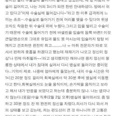
술이 길어지고, 나는 거의 3시가 되면 한번 안내하셨다. 방에서 쉬
고 있다고”이제 수술실에 들어갑니다~”라고 한 이후 급격하게 느
끼는 초조···.수술실로 들어가기 전에 머리를 맺을 수 있다며 위생
모자도 착용한 뒤 수술대 위에 누웠다.그리고 입을 벌리고 수술이
기 때문에 수술에 들어가기 전에 바셀린을 입술에 듬뿍 바른!! 이것
큰일!맨손으로 그대로 유입과 물도 못 마시는데 입술까지 텅텅 비
깨지고 건조하면 완전히 최고………..나 ㅠ 마취 전문의가 따로 오
셔서 편하게 호흡을 하겠다고 했는데 재채기가 나오고 정신이 정
상’나 언제 마취될까~~’라고 생각했지만 깨어나면 뭔지 정신이 몽
롱한 상태에서 내가 침대에 실려서 다시 병실로 돌아가던 중이었
다…기억이 제로. 나중에 엄마에게 들었는데, 내의 수술 시간은 약
1시간 20분 정도 걸리며 회복실에서 약 30분 후에 병실에 이동했
다고 한다.회복실에서도 눈을 움직이자, 손가락을 움직이고 보라
고 해서 내가 반응을 보였다고 하는데 충분하지 않나. 나는 생각나
지 않는다.(웃음)수술 직후(2월 2일 오후)병실에 돌아와서도 좀 띵
하고 30분 정도 잔 뒤 완전히 정신을 차렸다.의사가 다시 와서 저
의 상태를 보고 갔는데, 저는 편도선이 큰 것 아니니까 큰 고통은