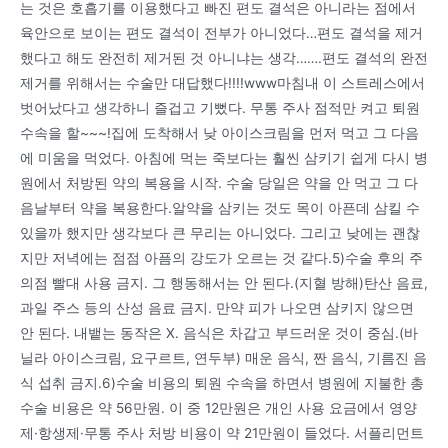
는 것은 호흡기를 이용했다고 빠진 편도 결석은 아니라는 점에서
육안으로 보이는 편도 결석이 전부가 아니었다…편도 결석을 제거
했다고 해도 완전히 제거된 것 아니냐는 생각…….편도 결석의 완전
제거를 위해서는 수술만 대답했다!!!!www마침내 이 스트레스에서
벗어났다고 생각하니 즐겁고 기뻤다. 무통 주사 점적만 켜고 퇴원
수속을 할~~~!집에 도착해서 낮 아이스크림을 먼저 먹고 그 다음
에 미움을 먹었다. 아침에 먹는 죽보다는 훨씬 삼키기 쉽게 다시 병
원에서 처방된 약의 복용을 시작. 수술 당일은 약을 안 먹고 그 다
음날부터 약을 복용한다.알약을 삼키는 것도 목이 아픈데 삼킬 수
있을까 했지만 생각보다 큰 무리는 아니었다. 그리고 낮에는 괜찮
지만 저녁에는 점점 아픔의 강도가 오르는 것 같다.5)수술 후의 주
의점 빨대 사용 금지. 그 행동해서는 안 된다.(지혈 방해)탄산 음료,
과일 주스 등의 산성 음료 금지. 만약 피가 나오면 삼키지 않으면
안 된다. 내뱉는 동작은 X. 음식은 차갑고 부드러운 것이 중심.(바
닐라 아이스크림, 요구르트, 연두부) 매운 음식, 짠 음식, 기름진 음
식 섭취 금지.6)수술 비용의 퇴원 수속을 하면서 병원에 지불한 총
수술 비용은 약 56만원. 이 중 12만원은 개인 사용 요금에서 영양
제·항생제·무통 주사 처방 비용이 약 21만원이 들었다. 서플리먼트