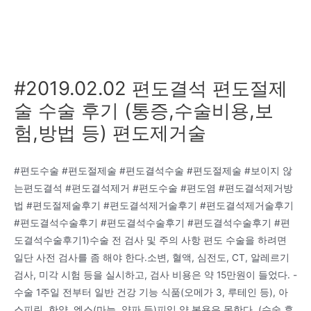
#2019.02.02 편도결석 편도절제
술 수술 후기 (통증,수술비용,보
험,방법 등) 편도제거술
#편도수술 #편도절제술 #편도결석수술 #편도절제술 #보이지 않
는편도결석 #편도결석제거 #편도수술 #편도염 #편도결석제거방
법 #편도절제술후기 #편도결석제거술후기 #편도결석제거술후기
#편도결석수술후기 #편도결석수술후기 #편도결석수술후기 #편
도결석수술후기1)수술 전 검사 및 주의 사항 편도 수술을 하려면
일단 사전 검사를 좀 해야 한다.소변, 혈액, 심전도, CT, 알레르기
검사, 미각 시험 등을 실시하고, 검사 비용은 약 15만원이 들었다. -
수술 1주일 전부터 일반 건강 기능 식품(오메가 3, 루테인 등), 아
스피린, 한약, 엑스(마늘, 양파 등)피임 약 복용은 못한다. (수술 후