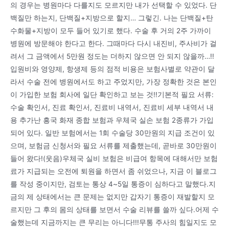
의 경우는 병원마다 다를지도 모르지만 내가 선택할 수 있었다. 단
백질만 하는지, 단백질+지방으로 할지… 그렇긴. 나는 단백질+탄
수화물+지방이 모두 들어 있기로 했다. 수술 후 거의 2주 가까이
병원에 방문해야 한다고 한다. 그때마다 다시 내진비, 주사비가 걸
려서 그 금액에서 5만원 정도는 더하지 않으면 안 되지 않을까…!!
입원비와 영양제, 항생제 등의 점적 비용은 보험사별로 약관이 달
라서 수술 전에 병원에서도 하고 주었지만, 가장 정확한 것은 본인
이 가입한 보험 회사에 일단 확인하고 보는 것!!기본적 필요 서류:
수술 확인서, 진료 확인서, 진료비 내역서, 진료비 세부 내역서 내
용 추가난 흥국 화재 종합 보험과 우체국 실손 보험 2종류가 가입
되어 있다. 일반 보험에서는 1회 수술당 30만원의 지급 조건이 있
으며, 보험금 신청서와 필요 서류를 제출했는데, 곧바로 30만원이
들어 왔다!(웃음)우체국 실비 보험은 비급여 항목에 대해서만 보험
료가 지급되는 오전에 퇴원을 하면서 좀 쉬었으나, 지금 이 블로그
를 작성 중이지만, 검토는 통상 4~5일 통증이 심하다고 말했다.지
금의 제 상태에서는 큰 문제는 없지만 갑자기 통증이 재발할지 모
르지만 그 후의 몸의 상태를 보면서 수술 리뷰를 쓸까 싶다.어제 수
술했는데 지금까지는 큰 무리는 아니다!!!무통 주사의 힘일지도 모