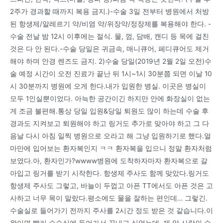
2주가 경과할 때까지 복용 금지.)-수술 3일 전부터 병원에서 처방
된 항생제/알레르기 약/비염 약/위장약/정장제를 복용해야 한다. -
수술 전날 밤 12시 이후에는 절식. 물, 껌, 담배, 캔디 등 목에 걸친
것은 다 안 된다.-수술 당일은 귀금속, 매니큐어, 페디큐어도 제거
해야 하며 안경 렌즈도 금지. 2)수술 당일(2019년 2월 2일 오전)수
술 예정 시간이 오전 진료가 끝난 뒤 1시~1시 30분쯤 되면 이날 10
시 30분까지 병원에 오게 한다.내가 입원한 병실. 이곳은 병실이
모두 1인실뿐이었다. 아늑한 공간이긴 하지만 안에 화장실이 없는
게 조금 불편해.통상 당일 입원&당일 퇴원도 많이 하는데 수술 후
경과도 지켜보고 퇴원해야 하고 링거도 추가로 맞아야 하고 그 다
음날 다시 아침 일찍 병원으로 오라고 해 그냥 입원하기로 했다.얼
마만에 입어보는 환자복인지 ㅋㅋ 환자복을 입으니 정말 환자처럼
보였다.아, 환자인가?wwww병원에 도착하자마자 환자복으로 갈
아입고 링거를 받기 시작한다. 항생제 주사도 함께 맞았다.링거도
항생제 주사도 그렇고, 바늘이 두껍고 아픈 TT에서도 아픈 것은 고
사하고 너무 목이 말랐다.평소에도 물을 잘하는 편인데… 그렇긴.
수술실로 들어가기 전까지 주사를 2시간 정도 받은 것 같습니다.이
왕이면 빨리 수술실에 들어가서 끝내고 싶었는데, 제 앞 사람의 수