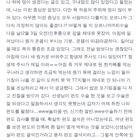
나 혀에 멍이 생겼다는 글도 있고, 구내염도 많이 있었다고 들었는
데, 나는 이런 증상은 없었다. 다만 목 적응의 주위에 멍이 많이 부
어 있다. 아무튼 이런 증상도 모두 사람마다 다를지도 모르니까 그
다지 걱정하지 않아도 좋겠다.!? 어떻게 될 지 모르니까!!!4)수술
다음 날(2월 3일 오전)인후통으로 잠을 제대로 못잤어. 아침에 일
어났더니 뭔가 온몸이 쑤시는 기분.. 온몸이 따끔따끔하다.. 일어났
을 때도 목의 통증은 조금 있었다. 그래도 전날 밤보다는 괜찮았다.
아침에 다시 새 링거로 바꿔주고 항생제 주사도 다시 맞았어TT 항
생제 주사가 제일 아파ㅠㅠ아침 죽 겨우 제대로 된 한끼째를 먹는
구나라고 생각하면 조금씩 먹는데 뭔가 목에 걸리는 느낌이 들어
기침이 나올 것 같아 도저히 못 먹 TT지혈이 제대로 안 되니까 기
침을 조심하라고 해서 더 궁금했다. 그래서 밥은 포기링겔을 다 치
고 진찰을 받으러 갔다. 선생님이 편도 수술 한 것을 보고 수술은
잘 되셨다고 말씀하셔서 생각도 못했는데 갑자기 어제 취한 나의
편도를 펼쳤다….www놀라움 반, 신기한 절반.www수술하기 전에
편도 검사를 했을 때, 확실히 편도 결석은 아니었는데요, 꺼낸 편도
를 보면 편도의 안쪽에 흰 알이 몇개 박히는 것을 보았다;선생님이
설마 편도 결석인가라고 묻자 편도 결석이라고… 그렇게 안쪽에 있