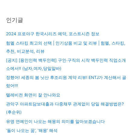
인기글
2024 프로야구 한국시리즈 예약, 포스트시즌 정보
험멜 스타킹 최고의 선택 | 인기상품 비교 및 리뷰 | 험멜, 스타킹,
추천, 비교분석, 리뷰
[공지] [용인인력 백두인력] 구인·구직의 시작 백두인력 직업소개
소에서!! (남자,여자,당일알바)
정했어! 세종의 봄 닛산 후조리원 계약 리뷰! ENTJ가 계산해서 골
랐어!!!
텔레비전 화면이 잘 안나와요
관악구 아파트담보대출과 다중채무 관계없이 당일 해결방법은?
(후순위)
유명 연예인이 나오는 해몽의 의미를 알아보겠습니다
‘돌이 나오는 꿈’, ‘해몽’ 해석