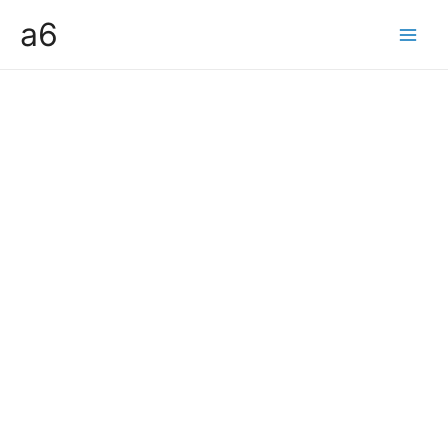
콘
a6
텐
Main
츠
Men
로
건
너
뛰
기