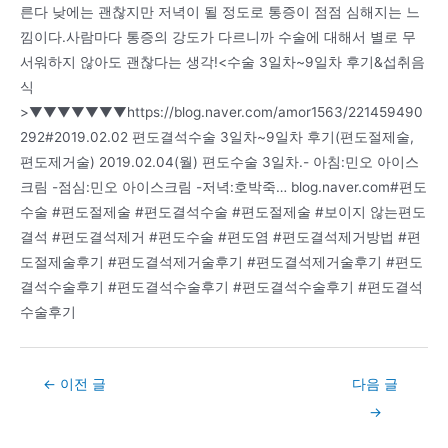
른다 낮에는 괜찮지만 저녁이 될 정도로 통증이 점점 심해지는 느
낌이다.사람마다 통증의 강도가 다르니까 수술에 대해서 별로 무
서워하지 않아도 괜찮다는 생각!<수술 3일차~9일차 후기&섭취음
식
>▼▼▼▼▼▼▼https://blog.naver.com/amor1563/221459490
292#2019.02.02 편도결석수술 3일차~9일차 후기(편도절제술,
편도제거술) 2019.02.04(월) 편도수술 3일차.- 아침:민오 아이스
크림 -점심:민오 아이스크림 -저녁:호박죽… blog.naver.com#편도
수술 #편도절제술 #편도결석수술 #편도절제술 #보이지 않는편도
결석 #편도결석제거 #편도수술 #편도염 #편도결석제거방법 #편
도절제술후기 #편도결석제거술후기 #편도결석제거술후기 #편도
결석수술후기 #편도결석수술후기 #편도결석수술후기 #편도결석
수술후기
Post
←
이전 글
다음 글
navigation
→