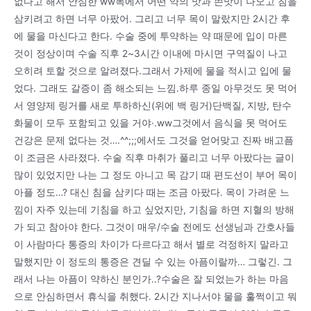
없다고 해서 안심한 ww목에서 어떤 약의 맛과 쓴맛이 나오고 침을
삼키려고 하면 너무 아팠어. 그리고 너무 목이 말랐지만 2시간 후
에 물을 마신다고 한다. 수술 중에 투약하는 약 때문에 입이 마른
것이 정상이며 수술 직후 2~3시간 이내에 마시면 구역질이 나고
오히려 토할 것으로 알려졌다.그래서 가제에 물을 적시고 입에 물
었다. 그래도 갈증이 좀 해소되는 느낌.하루 종일 아무것도 못 먹어
서 영양제 링거를 새로 투하하신(위에 백 링거)단백질, 지방, 탄수
화물이 모두 포함되고 있을 거야·.ww그것에서 음식을 못 먹어도
건강은 문제 없다는 것….^^;;;에서도 그것을 얻어맞고 진짜 배고픔
이 조금은 사라졌다. 수술 직후 마취가 풀리고 너무 아팠다는 글이
많이 있었지만 나는 그 정도 아니고 목 감기 때 편도선이 부어 목이
아플 정도…? 대신 침을 삼키다 때는 조금 아팠다. 목이 가려운 느
낌이 자주 있는데 기침을 하고 싶었지만, 기침을 하면 지혈의 방해
가 되고 참아야 한다. 그것이 매우/수술 전에도 선생님과 간호사들
이 사람마다 통증의 차이가 다르다고 해서 별로 걱정하지 말라고
말했지만 이 정도의 통증은 견딜 수 있는 아픔이랄까… 그렇긴. 그
래서 나는 아픔이 약하신 분인가..?수술은 잘 되었는가 하는 마음
으로 안심하면서 휴식을 취했다. 2시간 지나서야 물을 훌쩍이고 뭐