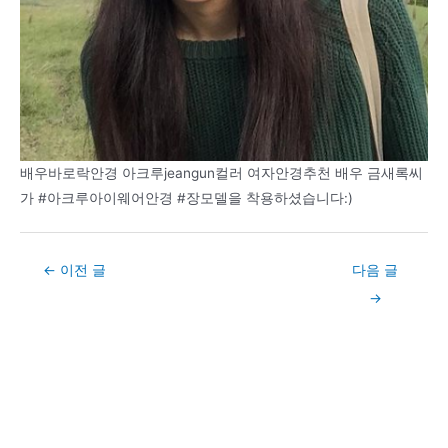
배우바로락안경 아크루jeangun컬러 여자안경추천 배우 금새록씨
가 #아크루아이웨어안경 #장모델을 착용하셨습니다:)
Post
←
이전 글
다음 글
navigation
→