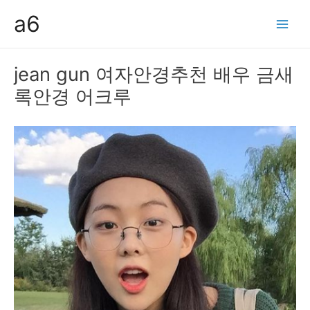
콘
a6
텐
Main
츠
Men
로
jean gun 여자안경추천 배우 금새
건
록안경 어크루
너
뛰
기