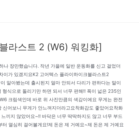
라스트 2 (W6) 워킹화]
하나 장만했습니다. 작년 가을에 일반 운동화를 신고 걸었더
) 차이가 있겠지요K2 고어텍스 플라이하이크블라스트2
 많이 알아봤는데 출시된지 얼마 안되서 다리가 편하다는 말이
식으로 돌리기만 하면 되서 너무 편해!! 폭이 넓은 235인
 W6 크림색인데 바로 위 사진만큼의 색감이에요 무게는 완전
막상 신어보니 무게가 안느껴지더라고요착화감도 좋았어요착화
끼지 않았어요~!! 바닥은 너무 딱딱하지도 않고 너무 부드
터 열심히 걸어볼게요!제 돈은 제 거예요~제 돈은 제 거예요