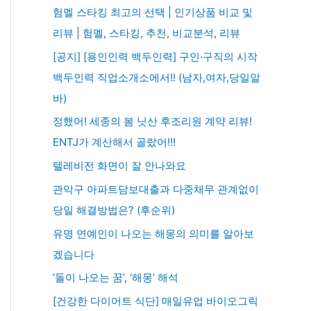
험멜 스타킹 최고의 선택 | 인기상품 비교 및
리뷰 | 험멜, 스타킹, 추천, 비교분석, 리뷰
[공지] [용인인력 백두인력] 구인·구직의 시작
백두인력 직업소개소에서!! (남자,여자,당일알
바)
정했어! 세종의 봄 닛산 후조리원 계약 리뷰!
ENTJ가 계산해서 골랐어!!!
텔레비전 화면이 잘 안나와요
관악구 아파트담보대출과 다중채무 관계없이
당일 해결방법은? (후순위)
유명 연예인이 나오는 해몽의 의미를 알아보
겠습니다
‘돌이 나오는 꿈’, ‘해몽’ 해석
[건강한 다이어트 식단] 매일유업 바이오그릭