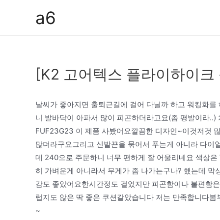
콘
a6
텐
츠
로
건
[K2 고어텍스 플라이하이크 블
너
뛰
기
날씨가 좋아지면 출퇴근길에 걸어 다닐까 하고 워킹화를 
니 발바닥이 아파서 많이 피곤하더라고요(좀 평발이라..
FUF23G23 이 제품 사봤어요깔끔한 디자인~이것저것
많더라구요그리고 신발끈을 묶어서 푸는게 아니라 다이얼 형
데 240으로 주문하니 너무 편하게 잘 어울리네요 색상은
히 가벼운게 아니라서 무게가 좀 나가는구나? 했는데 
감도 좋았어요한시간정도 걸었지만 피곤함이나 불편함은 느
럽지도 않은 딱 좋은 쿠션같았습니다 저는 만족합니다봄부
~