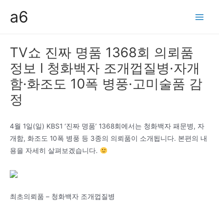
콘
a6
텐
Main
츠
Men
로
TV쇼 진짜 명품 1368회 의뢰품
건
정보 l 청화백자 조개껍질병·자개
너
뛰
함·화조도 10폭 병풍·고미술품 감
기
정
4월 1일(일) KBS1 ‘진짜 명품’ 1368회에서는 청화백자 패문병, 자
개함, 화조도 10폭 병풍 등 3종의 의뢰품이 소개됩니다. 본편의 내
용을 자세히 살펴보겠습니다.
최초의뢰품 – 청화백자 조개껍질병