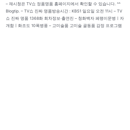
– 재시청은 TV쇼 정품명품 홈페이지에서 확인할 수 있습니다. ^^
Blogtip. – TV쇼 진짜 명품방송시간 : KBS1 일요일 오전 11시 – TV
쇼 진짜 명품 1368화 회차정보·출연진 – 청화백자 페랭이문병ㅣ자
개함ㅣ화조도 10폭병풍 – 고미술품 고미술 골동품 감정 프로그램