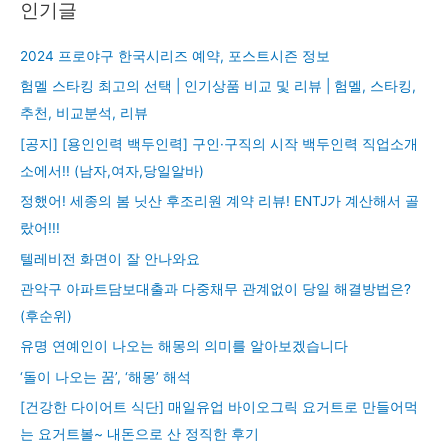
인기글
2024 프로야구 한국시리즈 예약, 포스트시즌 정보
험멜 스타킹 최고의 선택 | 인기상품 비교 및 리뷰 | 험멜, 스타킹,
추천, 비교분석, 리뷰
[공지] [용인인력 백두인력] 구인·구직의 시작 백두인력 직업소개
소에서!! (남자,여자,당일알바)
정했어! 세종의 봄 닛산 후조리원 계약 리뷰! ENTJ가 계산해서 골
랐어!!!
텔레비전 화면이 잘 안나와요
관악구 아파트담보대출과 다중채무 관계없이 당일 해결방법은?
(후순위)
유명 연예인이 나오는 해몽의 의미를 알아보겠습니다
‘돌이 나오는 꿈’, ‘해몽’ 해석
[건강한 다이어트 식단] 매일유업 바이오그릭 요거트로 만들어먹
는 요거트볼~ 내돈으로 산 정직한 후기