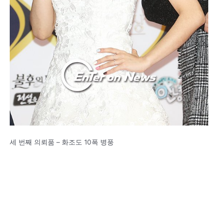
세 번째 의뢰품 – 화조도 10폭 병풍