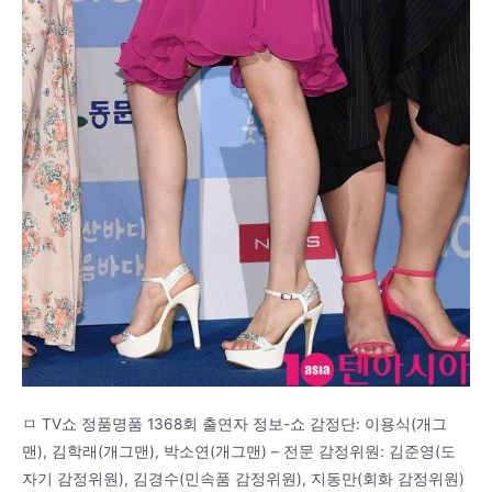
ㅁ TV쇼 정품명품 1368회 출연자 정보-쇼 감정단: 이용식(개그
맨), 김학래(개그맨), 박소연(개그맨) – 전문 감정위원: 김준영(도
자기 감정위원), 김경수(민속품 감정위원), 지동만(회화 감정위원)