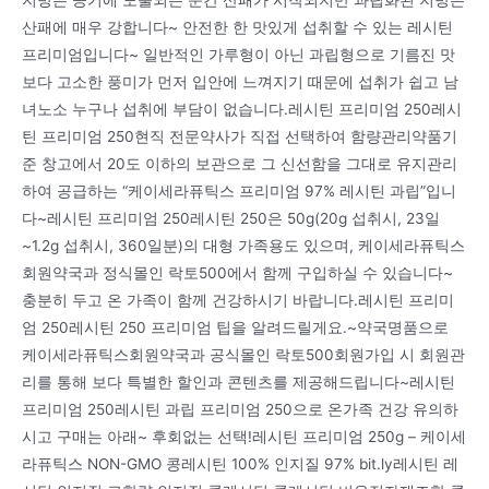
지방은 공기에 노출되는 순간 산패가 시작되지만 과립화된 지방은
산패에 매우 강합니다~ 안전한 한 맛있게 섭취할 수 있는 레시틴
프리미엄입니다~ 일반적인 가루형이 아닌 과립형으로 기름진 맛
보다 고소한 풍미가 먼저 입안에 느껴지기 때문에 섭취가 쉽고 남
녀노소 누구나 섭취에 부담이 없습니다.레시틴 프리미엄 250레시
틴 프리미엄 250현직 전문약사가 직접 선택하여 함량관리약품기
준 창고에서 20도 이하의 보관으로 그 신선함을 그대로 유지관리
하여 공급하는 “케이세라퓨틱스 프리미엄 97% 레시틴 과립”입니
다~레시틴 프리미엄 250레시틴 250은 50g(20g 섭취시, 23일
~1.2g 섭취시, 360일분)의 대형 가족용도 있으며, 케이세라퓨틱스
회원약국과 정식몰인 락토500에서 함께 구입하실 수 있습니다~
충분히 두고 온 가족이 함께 건강하시기 바랍니다.레시틴 프리미
엄 250레시틴 250 프리미엄 팁을 알려드릴게요.~약국명품으로
케이세라퓨틱스회원약국과 공식몰인 락토500회원가입 시 회원관
리를 통해 보다 특별한 할인과 콘텐츠를 제공해드립니다~레시틴
프리미엄 250레시틴 과립 프리미엄 250으로 온가족 건강 유의하
시고 구매는 아래~ 후회없는 선택!레시틴 프리미엄 250g – 케이세
라퓨틱스 NON-GMO 콩레시틴 100% 인지질 97% bit.ly레시틴 레