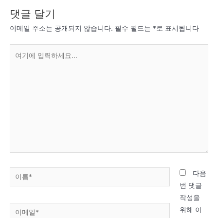
댓글 달기
이메일 주소는 공개되지 않습니다.
필수 필드는
*
로 표시됩니다
여
기
에
입
력
하
세
요...
이
다음
름
번 댓글
*
작성을
이
위해 이