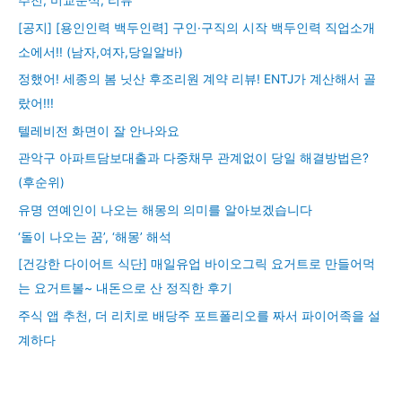
추천, 비교분석, 리뷰
[공지] [용인인력 백두인력] 구인·구직의 시작 백두인력 직업소개
소에서!! (남자,여자,당일알바)
정했어! 세종의 봄 닛산 후조리원 계약 리뷰! ENTJ가 계산해서 골
랐어!!!
텔레비전 화면이 잘 안나와요
관악구 아파트담보대출과 다중채무 관계없이 당일 해결방법은?
(후순위)
유명 연예인이 나오는 해몽의 의미를 알아보겠습니다
‘돌이 나오는 꿈’, ‘해몽’ 해석
[건강한 다이어트 식단] 매일유업 바이오그릭 요거트로 만들어먹
는 요거트볼~ 내돈으로 산 정직한 후기
주식 앱 추천, 더 리치로 배당주 포트폴리오를 짜서 파이어족을 설
계하다