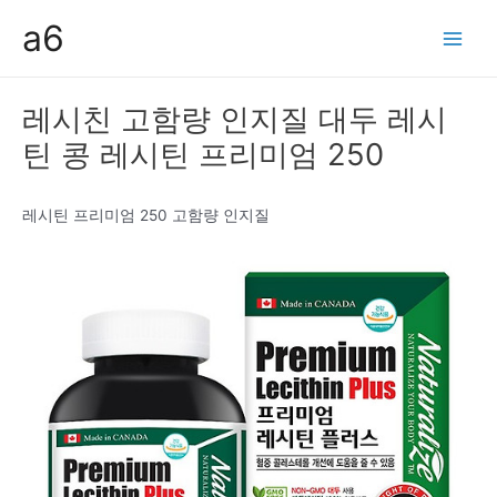
콘
a6
텐
Main
츠
Men
로
레시친 고함량 인지질 대두 레시
건
틴 콩 레시틴 프리미엄 250
너
뛰
기
레시틴 프리미엄 250 고함량 인지질