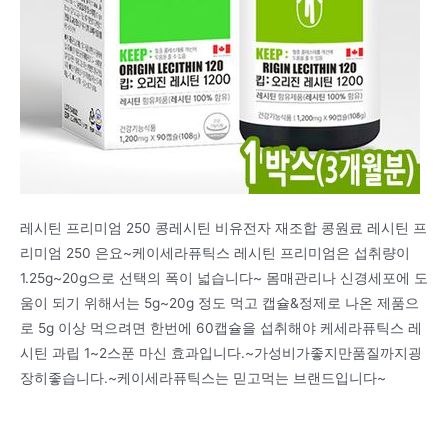
레시틴 프리미엄 250 콩레시틴 비유전자 재조합 콩원료 레시틴 프
리미엄 250 은요~케이세라퓨틱스 레시틴 프리미엄은 섭취량이
1.25g~20g으로 선택의 폭이 넓습니다~ 몸매관리나 신경세포에 도
움이 되기 위해서는 5g~20g 정도 먹고 캡슐&정제로 나온 제품으
로 5g 이상 먹으려면 한번에 60캡슐을 섭취해야 케세라퓨틱스 레
시틴 과립 1~2스푼 마신 효과입니다.~가성비가좋지만품질까지굉
장히좋습니다.~케이세라퓨틱스는 믿고먹는 브랜드입니다~